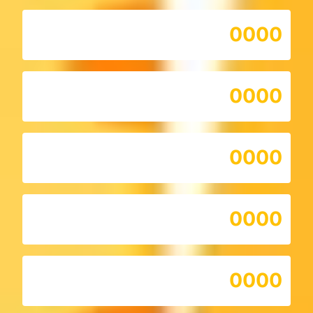
CAMBODIA NIGHT
0000
LOADING
CANADIA POOLS
0000
LOADING
CAROLINA DAY
0000
LOADING
CAROLINA EVENING
0000
LOADING
CHINA POOLS
0000
LOADING