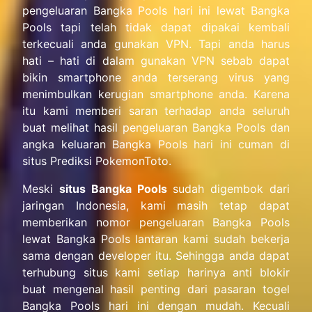
pengeluaran Bangka Pools hari ini lewat Bangka
Pools tapi telah tidak dapat dipakai kembali
terkecuali anda gunakan VPN. Tapi anda harus
hati – hati di dalam gunakan VPN sebab dapat
bikin smartphone anda terserang virus yang
menimbulkan kerugian smartphone anda. Karena
itu kami memberi saran terhadap anda seluruh
buat melihat hasil pengeluaran Bangka Pools dan
angka keluaran Bangka Pools hari ini cuman di
situs Prediksi PokemonToto.
Meski
situs Bangka Pools
sudah digembok dari
jaringan Indonesia, kami masih tetap dapat
memberikan nomor pengeluaran Bangka Pools
lewat Bangka Pools lantaran kami sudah bekerja
sama dengan developer itu. Sehingga anda dapat
terhubung situs kami setiap harinya anti blokir
buat mengenal hasil penting dari pasaran togel
Bangka Pools hari ini dengan mudah. Kecuali