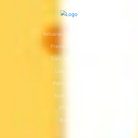
Keluaran Togel Hari Ini
Prediksi Togel
Data Keluaran
Live Draw
Paito Warna
Syair Togel
RTP Slot
Bukti JP