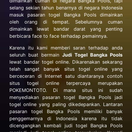
dimainkan cuman di negara Bangka Pools, tapi
selang sekian tahun benarnya di negara Indonesia
masuk pasaran togel Bangka Pools dimainkan
oleh orang di tempat. Sebelumnya cuman
dimainkan lewat bandar darat yang penting
berbicara face to face terhadap pemainnya.
Karena itu kami memberi saran terhadap anda
seluruh buat bermain
Judi Togel Bangka Pools
lewat bandar togel online. Dikarenakan sekarang
telah sangat banyak situs togel online yang
berceceran di Internet satu diantaranya contoh
situs togel online terpercaya merupakan
POKEMONTOTO. Di mana situs ini sudah
menyediakan pasaran togel Bangka Pools jadi
togel online yang paling dikedepankan. Lantaran
pasaran togel Bangka Pools memiliki banyak
penggemarnya di Indonesia karena itu tidak
dicengangkan kembali judi togel Bangka Pools