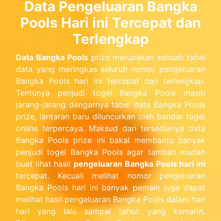
Data Pengeluaran Bangka
Pools Hari ini Tercepat dan
Terlengkap
Data
Bangka Pools
prize merupakan sebuah tabel
data yang meringkas seluruh nomor pengeluaran
Bangka Pools hari ini tercepat dan terlengkap.
Tentunya penjudi togel Bangka Pools masih
jarang-jarang dengarnya tabel data Bangka Pools
prize, lantaran baru diluncurkan oleh bandar togel
online terpercaya. Maksud dari tersedianya data
Bangka Pools prize ini bakal membantu banyak
penjudi togel Bangka Pools agar tambah mudah
buat lihat hasil
pengeluaran Bangka Pools hari ini
tercepat. Kecuali melihat nomor pengeluaran
Bangka Pools hari ini banyak pemain juga dapat
melihat hasil pengeluaran Bangka Pools dalam hari
hari yang lalu sampai tahun yang kemarin.