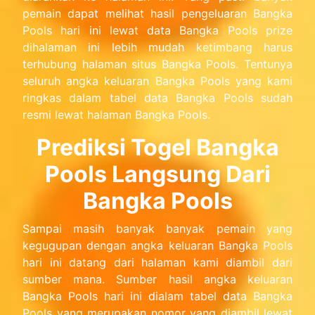
pemain dapat melihat hasil pengeluaran Bangka
Pools hari ini lewat data Bangka Pools prize
dihalaman ini lebih mudah ketimbang harus
terhubung halaman situs Bangka Pools. Tentunya
seluruh angka keluaran Bangka Pools yang kami
ringkas dalam tabel data Bangka Pools sudah
resmi lewat halaman Bangka Pools.
Prediksi Togel Bangka
Pools Langsung Dari
Bangka Pools
Sampai masih banyak banyak pemain yang
kegugupan dengan angka keluaran Bangka Pools
hari ini datang dari halaman kami diambil dari
sumber mana. Sumber hasil angka keluaran
Bangka Pools hari ini dialam tabel data Bangka
Pools yang merupakan nomor yang diambil lewat