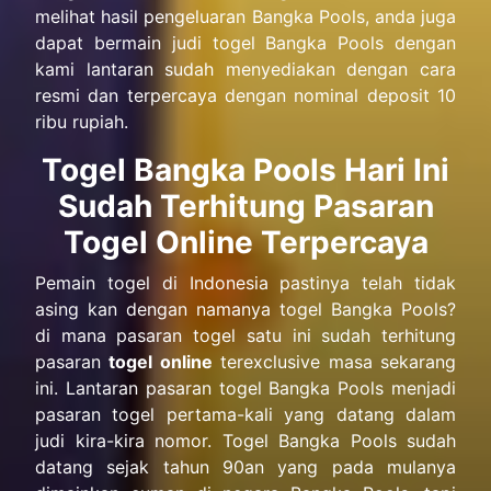
melihat hasil pengeluaran Bangka Pools, anda juga
dapat bermain judi togel Bangka Pools dengan
kami lantaran sudah menyediakan dengan cara
resmi dan terpercaya dengan nominal deposit 10
ribu rupiah.
Togel Bangka Pools Hari Ini
Sudah Terhitung Pasaran
Togel Online
Terpercaya
Pemain togel di Indonesia pastinya telah tidak
asing kan dengan namanya togel Bangka Pools?
di mana pasaran togel satu ini sudah terhitung
pasaran
togel online
terexclusive masa sekarang
ini. Lantaran pasaran togel Bangka Pools menjadi
pasaran togel pertama-kali yang datang dalam
judi kira-kira nomor. Togel Bangka Pools sudah
datang sejak tahun 90an yang pada mulanya