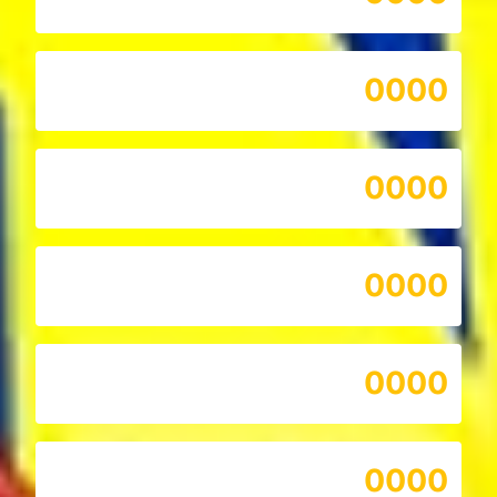
LOADING
PALEMBANG POOLS
0000
LOADING
PCSO
0000
LOADING
PHILIPPINA
0000
LOADING
POIPET 19
0000
LOADING
SINGAPORE NIGHT
0000
LOADING