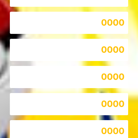
SINGAPORE
0000
LOADING
SPANYOL POOLS
0000
LOADING
SUNDA POOLS
0000
LOADING
SURABAYA PRIZE
0000
LOADING
SYDNEY
0000
LOADING