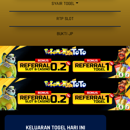
SYAIR TOGEL
RTP SLOT
BUKTI JP
KELUARAN TOGEL HARI INI