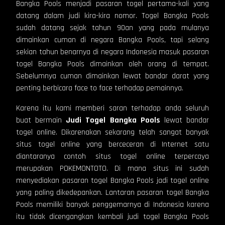
Bangka Pools menjadi pasaran togel pertama-kali yang
datang dalam judi kira-kira nomor. Togel Bangka Pools
sudah datang sejak tahun 90an yang pada mulanya
dimainkan cuman di negara Bangka Pools, tapi selang
sekian tahun benarnya di negara Indonesia masuk pasaran
togel Bangka Pools dimainkan oleh orang di tempat.
Sebelumnya cuman dimainkan lewat bandar darat yang
penting berbicara face to face terhadap pemainnya.
Karena itu kami memberi saran terhadap anda seluruh
buat bermain
Judi Togel Bangka Pools
lewat bandar
togel online. Dikarenakan sekarang telah sangat banyak
situs togel online yang berceceran di Internet satu
diantaranya contoh situs togel online terpercaya
merupakan POKEMONTOTO. Di mana situs ini sudah
menyediakan pasaran togel Bangka Pools jadi togel online
yang paling dikedepankan. Lantaran pasaran togel Bangka
Pools memiliki banyak penggemarnya di Indonesia karena
itu tidak dicengangkan kembali judi togel Bangka Pools