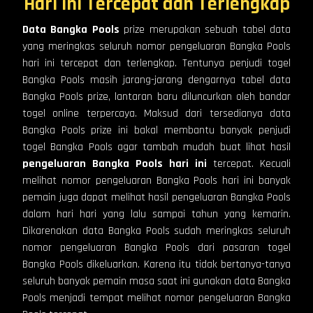
Hari ini Tercepat dan Terlengkap
Data
Bangka Pools
prize merupakan sebuah tabel data
yang meringkas seluruh nomor pengeluaran Bangka Pools
hari ini tercepat dan terlengkap. Tentunya penjudi togel
Bangka Pools masih jarang-jarang dengarnya tabel data
Bangka Pools prize, lantaran baru diluncurkan oleh bandar
togel online terpercaya. Maksud dari tersedianya data
Bangka Pools prize ini bakal membantu banyak penjudi
togel Bangka Pools agar tambah mudah buat lihat hasil
pengeluaran Bangka Pools hari ini
tercepat. Kecuali
melihat nomor pengeluaran Bangka Pools hari ini banyak
pemain juga dapat melihat hasil pengeluaran Bangka Pools
dalam hari hari yang lalu sampai tahun yang kemarin.
Dikarenakan data Bangka Pools sudah meringkas seluruh
nomor pengeluaran Bangka Pools dari pasaran togel
Bangka Pools dikeluarkan. Karena itu tidak bertanya-tanya
seluruh banyak pemain masa saat ini gunakan data Bangka
Pools menjadi tempat melihat nomor pengeluaran Bangka