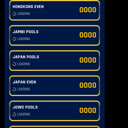
HONGKONG EVEN
0000
LOADING
JAMBI POOLS
0000
LOADING
JAPAN POOLS
0000
LOADING
JAPAN EVEN
0000
LOADING
JOWO POOLS
0000
LOADING