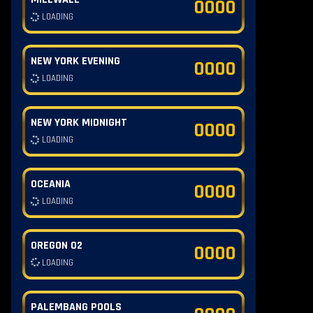
0000
LOADING
NEW YORK EVENING
0000
LOADING
NEW YORK MIDNIGHT
0000
LOADING
OCEANIA
0000
LOADING
REGON 02
OREGON 03
0000
LOADING
LOADING
PALEMBANG POOLS