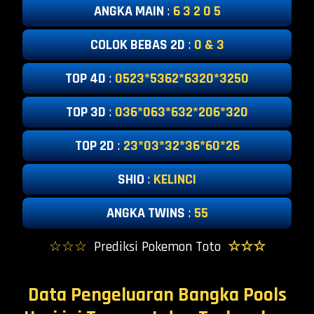
ANGKA MAIN
:
6 3 2 0 5
COLOK BEBAS 2D
:
0 & 3
TOP 4D
:
0523*5362*6320*3250
TOP 3D
:
036*063*632*206*320
TOP 2D
:
23*03*32*36*60*26
SHIO
:
KELINCI
ANGKA TWINS
:
55
☆☆☆
Prediksi Pokemon Toto
☆☆☆
Data Pengeluaran Bangka Pools