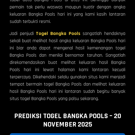
pemain tak perlu waswas maupun kuatir dengan angka
keluaran Bangka Pools hari ini yang kami kasih lantaran
sudah terbukti resmi.
Jadi penjudi
Togel Bangka Pools
sangatlah hendaknya
sekali buat melihat hasil angka keluaran Bangka Pools hari
ini biar anda dapat mengenal hasil kemenangan togel
Bangka Pools dan menilai bernomor taruhan. Sangatlah
direkomendasikan buat melihat keluaran hasil Bangka
Pools hari ini lewat halaman kami lantaran kecuali
terpercaya. Dikehendaki selalu gunakan situs kami menjadi
tempat bermain togel Bangka Pools dan melihat keluaran
hasil Bangka Pools hari ini lantaran sudah begitu banyak
situs togel Bangka Pools yang palsu sekarang.
PREDIKSI TOGEL BANGKA POOLS – 20
NOVEMBER 2025