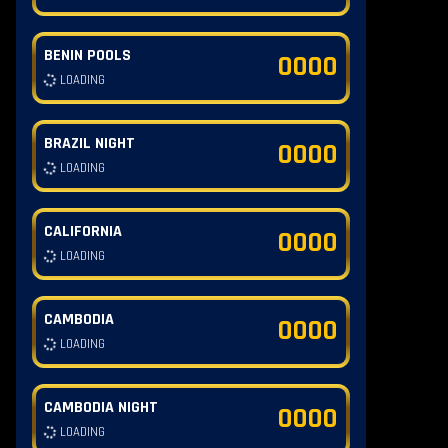
BENIN POOLS
0000
LOADING
BRAZIL NIGHT
0000
LOADING
CALIFORNIA
0000
LOADING
CAMBODIA
0000
LOADING
CAMBODIA NIGHT
0000
LOADING