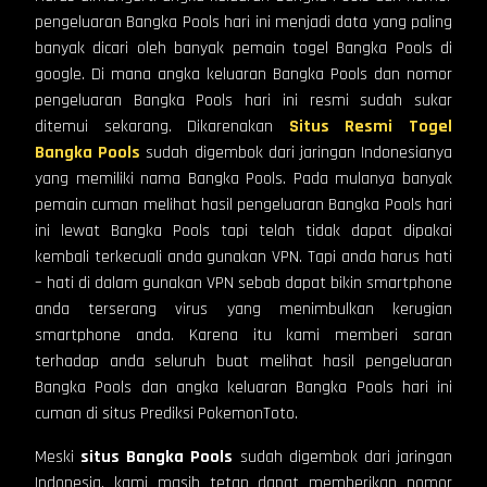
pengeluaran Bangka Pools hari ini menjadi data yang paling
banyak dicari oleh banyak pemain togel Bangka Pools di
google. Di mana angka keluaran Bangka Pools dan nomor
pengeluaran Bangka Pools hari ini resmi sudah sukar
ditemui sekarang. Dikarenakan
Situs Resmi Togel
Bangka Pools
sudah digembok dari jaringan Indonesianya
yang memiliki nama Bangka Pools. Pada mulanya banyak
pemain cuman melihat hasil pengeluaran Bangka Pools hari
ini lewat Bangka Pools tapi telah tidak dapat dipakai
kembali terkecuali anda gunakan VPN. Tapi anda harus hati
– hati di dalam gunakan VPN sebab dapat bikin smartphone
anda terserang virus yang menimbulkan kerugian
smartphone anda. Karena itu kami memberi saran
terhadap anda seluruh buat melihat hasil pengeluaran
Bangka Pools dan angka keluaran Bangka Pools hari ini
cuman di situs Prediksi PokemonToto.
Meski
situs Bangka Pools
sudah digembok dari jaringan
Indonesia, kami masih tetap dapat memberikan nomor