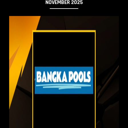
NOVEMBER 2025