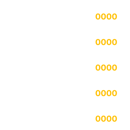
TOSHIMA POOLS
0000
LOADING
VIENNA POOLS
0000
LOADING
WATFORD POOLS
0000
LOADING
ZIMBABWE
0000
LOADING
TOTO MACAU
0000
LOADING