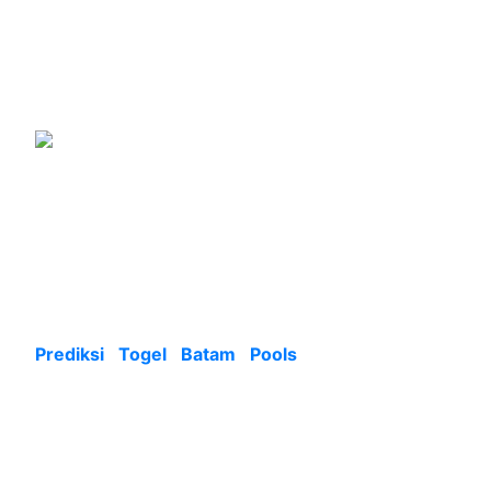
PREDIKSI TOGEL BATAM POOLS – 28
NOVEMBER 2025
Prediksi Togel
Batam Pools
Terakurat Hari Ini
Prediksi Togel Batam Pools
hari ini menjadi
sebuah data yang wajib dicari oleh banyak pemain
togel Batam Pools di Indonesia. Di mana dengan
melihat angka keluaran Batam Pools hari ini
banyak pemain dapat tentukan nomor
kemenangannya atas pasaran togel Batam Pools