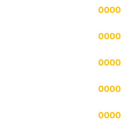
EROPA LOTTO
0000
LOADING
FLORIDA EVENING
0000
LOADING
FLORIDA MIDNIGHT
0000
LOADING
GABON POOLS
0000
LOADING
HEBEI POOLS
0000
LOADING