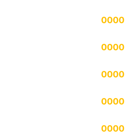
SYDNEY EVEN
0000
LOADING
SYDNEY NIGHT
0000
LOADING
TAIWAN LOTTO
0000
LOADING
TAIWAN BALL
0000
LOADING
TEXAS 4D
0000
LOADING