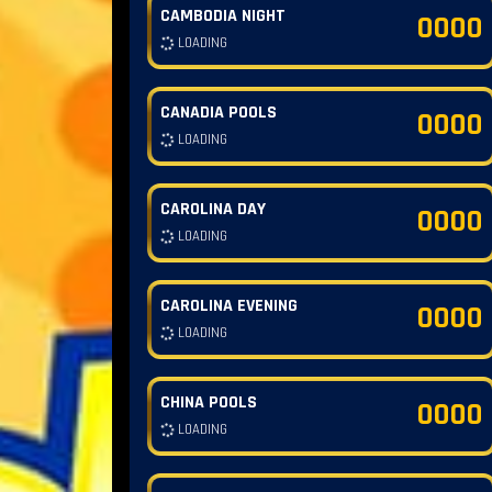
CAMBODIA NIGHT
0000
LOADING
CANADIA POOLS
0000
LOADING
CAROLINA DAY
0000
LOADING
CAROLINA EVENING
0000
LOADING
CHINA POOLS
0000
LOADING