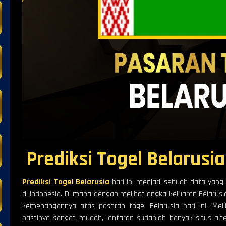
Prediksi Togel Belarusia
Prediksi Togel Belarusia
hari ini menjadi sebuah data yang 
di Indonesia. Di mana dengan melihat angka keluaran Belarus
kemenangannya atas pasaran togel Belarusia hari ini. Melih
pastinya sangat mudah, lantaran sudahlah banyak situs alte