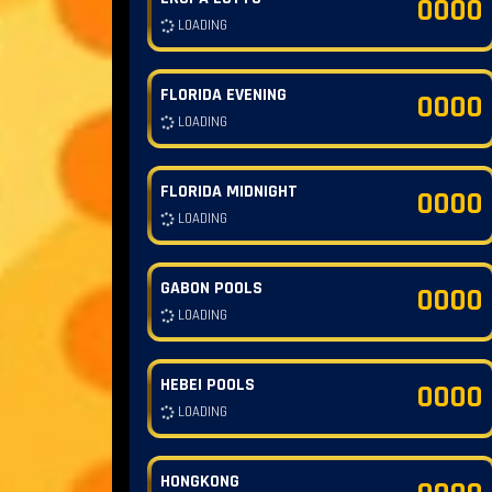
0000
LOADING
FLORIDA EVENING
0000
LOADING
FLORIDA MIDNIGHT
0000
LOADING
GABON POOLS
0000
LOADING
HEBEI POOLS
0000
LOADING
HONGKONG