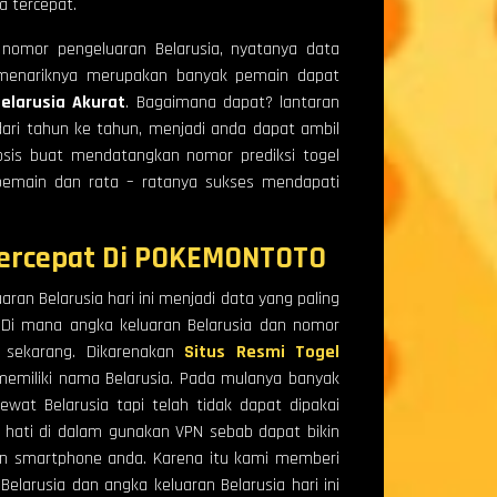
a tercepat.
nomor pengeluaran Belarusia, nyatanya data
si menariknya merupakan banyak pemain dapat
Belarusia Akurat
. Bagaimana dapat? lantaran
ari tahun ke tahun, menjadi anda dapat ambil
sis buat mendatangkan nomor prediksi togel
h pemain dan rata – ratanya sukses mendapati
ercepat Di POKEMONTOTO
ran Belarusia hari ini menjadi data yang paling
. Di mana angka keluaran Belarusia dan nomor
i sekarang. Dikarenakan
Situs Resmi Togel
memiliki nama Belarusia. Pada mulanya banyak
ewat Belarusia tapi telah tidak dapat dipakai
– hati di dalam gunakan VPN sebab dapat bikin
an smartphone anda. Karena itu kami memberi
elarusia dan angka keluaran Belarusia hari ini