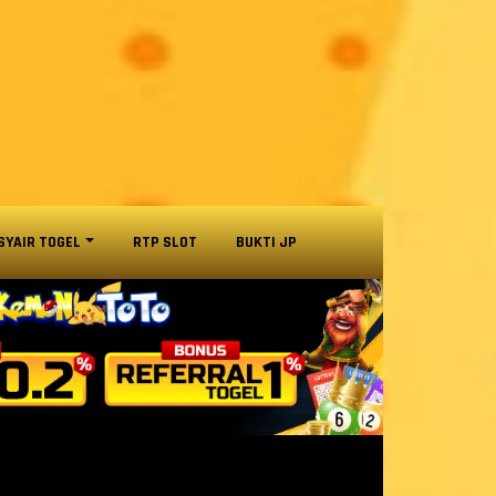
SYAIR TOGEL
RTP SLOT
BUKTI JP