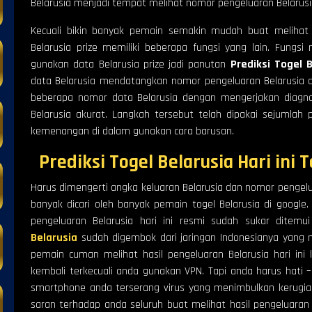
Belarusia menjadi tempat melihat nomor pengeluaran Belarusi
Kecuali bikin banyak pemain semakin mudah buat melihat 
Belarusia prize memiliki beberapa fungsi yang lain. Fung
gunakan data Belarusia prize jadi panutan
Prediksi Togel 
data Belarusia mendatangkan nomor pengeluaran Belarusia d
beberapa nomor data Belarusia dengan mengerjakan diagno
Belarusia akurat. Langkah tersebut telah dipakai sejumla
kemenangan di dalam gunakan cara barusan.
Prediksi Togel
Belarusia Hari ini
T
Harus dimengerti angka keluaran Belarusia dan nomor pengelua
banyak dicari oleh banyak pemain togel Belarusia di google
pengeluaran Belarusia hari ini resmi sudah sukar ditemu
Belarusia
sudah digembok dari jaringan Indonesianya yang 
pemain cuman melihat hasil pengeluaran Belarusia hari ini l
kembali terkecuali anda gunakan VPN. Tapi anda harus hati 
smartphone anda terserang virus yang menimbulkan kerugi
saran terhadap anda seluruh buat melihat hasil pengeluaran B