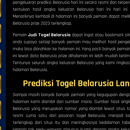
pengeluaran prediksi Belarusia hari ini secara resmi dan terp
tentukan hasil angka keluaran Belarusia hari ini hari i
Menariknya kembali di halaman ini banyak pemain dapat melih
Belarusia prize 2023 terlengkap.
Pemain
Judi
Togel Belarusia
dapat ingat atau bookmark sit
anda supaya setiap banyak pemain mau melihat hasil pengelu
maka bisa diarahkan ke halaman ini. Yang pasti banyak pemain
ini lewat data Belarusia prize dihalaman ini lebih mudah ket
Tentunya seluruh angka keluaran Belarusia yang kami ringkas
halaman Belarusia.
Prediksi Togel Belarusia La
Sampai masih banyak banyak pemain yang kegugupan dengan a
halaman kami diambil dari sumber mana. Sumber hasil angka 
Belarusia yang merupakan nomor yang diambil lewat situs tog
resmi cuma satu dari pasaran togel Belarusia, menjadi ka
terlengkap dari situs itu dan meringkasnya kedalaman tabel
pemain tak perlu waswas maupun kuatir dengan angka keluara