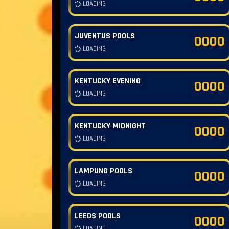
LOADING
JUVENTUS POOLS
0000
LOADING
KENTUCKY EVENING
0000
LOADING
KENTUCKY MIDNIGHT
0000
LOADING
LAMPUNG POOLS
0000
LOADING
LEEDS POOLS
0000
LOADING