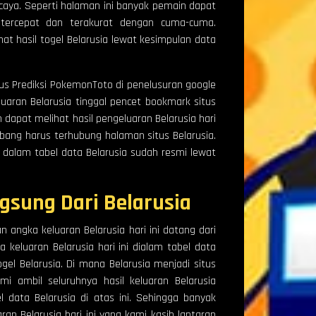
ercaya. Seperti halaman ini banyak pemain dapat
ni tercepat dan terakurat dengan cuma-cuma.
at hasil togel Belarusia lewat kesimpulan data
us Prediksi PokemonToto di penelusuran google
aran Belarusia tinggal pencet bookmark situs
 dapat melihat hasil pengeluaran Belarusia hari
imbang harus terhubung halaman situs Belarusia.
 dalam tabel data Belarusia sudah resmi lewat
ngsung Dari
Belarusia
ngka keluaran Belarusia hari ini datang dari
keluaran Belarusia hari ini dialam tabel data
el Belarusia. Di mana Belarusia menjadi situs
mi ambil seluruhnya hasil keluaran Belarusia
 data Belarusia di atas ini. Sehingga banyak
n Belarusia hari ini yang kami kasih lantaran