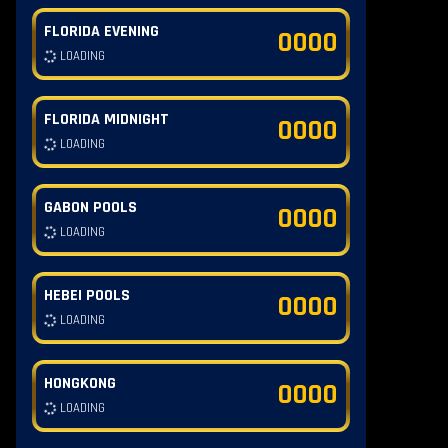
FLORIDA EVENING
0000
LOADING
FLORIDA MIDNIGHT
0000
LOADING
GABON POOLS
0000
LOADING
HEBEI POOLS
0000
LOADING
HONGKONG
0000
LOADING