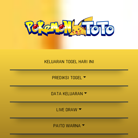
KELUARAN TOGEL HARI INI
PREDIKSI TOGEL
DATA KELUARAN
LIVE DRAW
PAITO WARNA