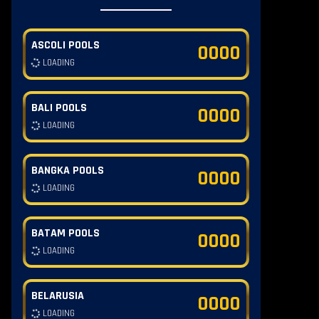
ASCOLI POOLS
0000
LOADING
BALI POOLS
0000
LOADING
BANGKA POOLS
0000
LOADING
BATAM POOLS
0000
LOADING
BELARUSIA
0000
LOADING