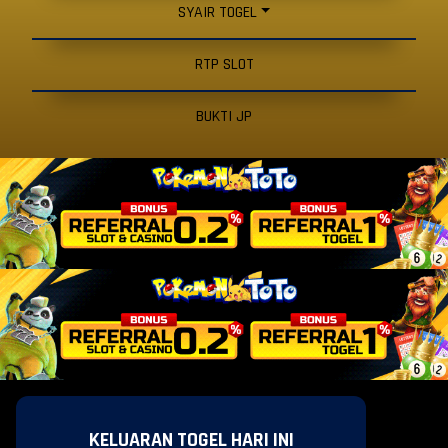
SYAIR TOGEL
RTP SLOT
BUKTI JP
KELUARAN TOGEL HARI INI