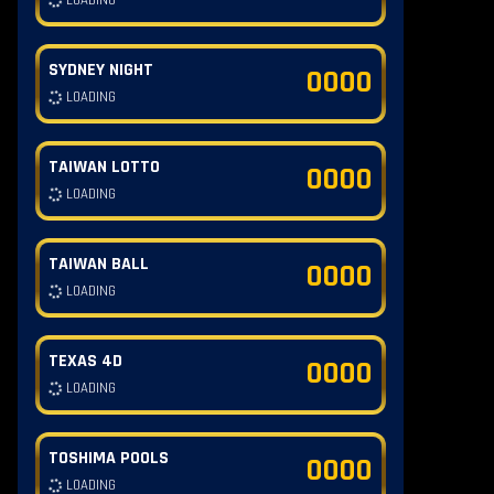
SYDNEY NIGHT
0000
LOADING
TAIWAN LOTTO
0000
LOADING
TAIWAN BALL
0000
LOADING
TEXAS 4D
0000
LOADING
TOSHIMA POOLS
0000
LOADING