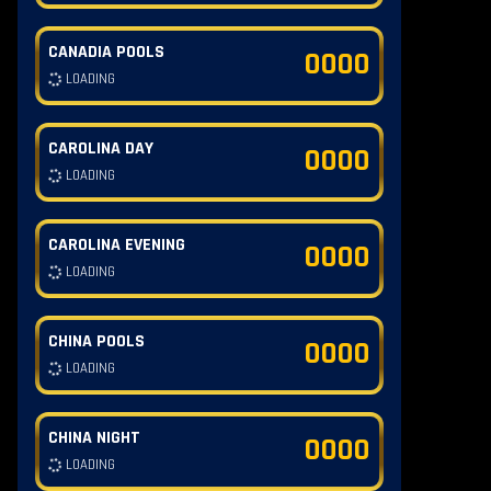
CANADIA POOLS
0000
LOADING
CAROLINA DAY
0000
LOADING
CAROLINA EVENING
0000
LOADING
CHINA POOLS
0000
LOADING
CHINA NIGHT
0000
LOADING