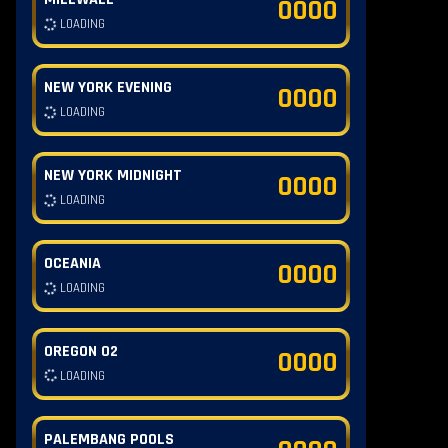
0000
LOADING
NEW YORK EVENING
0000
LOADING
NEW YORK MIDNIGHT
0000
LOADING
OCEANIA
0000
LOADING
EGON 02
OREGON 03
0000
OADING
LOADING
PALEMBANG POOLS