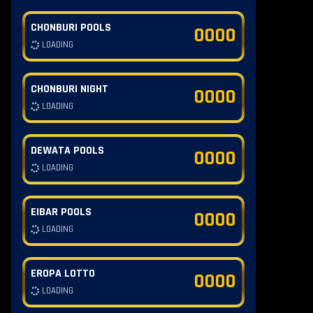
CHONBURI POOLS
0000
LOADING
CHONBURI NIGHT
0000
LOADING
DEWATA POOLS
0000
LOADING
EIBAR POOLS
0000
LOADING
EROPA LOTTO
0000
LOADING