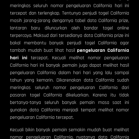
meringkas seluruh nomor pengeluaran California hari ini
tercepat dan terlengkap. Tentunya penjudi togel California
masih jarang-jarang dengarnya tabel data California prize,
lantaran baru diluncurkan oleh bandar togel online
terpercaya. Maksud dari tersedianya data California prize ini
bakal membantu banyak penjudi togel California agar
tambah mudah buat lihat hasil
pengeluaran California
hari ini
tercepat. Kecuali melihat nomor pengeluaran
California hari ini banyak pemain juga dapat melihat hasil
pengeluaran California dalam hari hari yang lalu sampai
tahun yang kemarin. Dikarenakan data California sudah
meringkas seluruh nomor pengeluaran California dari
pasaran togel California dikeluarkan. Karena itu tidak
bertanya-tanya seluruh banyak pemain masa saat ini
gunakan data California menjadi tempat melihat nomor
pengeluaran California tercepat.
Kecuali bikin banyak pemain semakin mudah buat melihat
nomor pengeluaran California, nyatanya data California