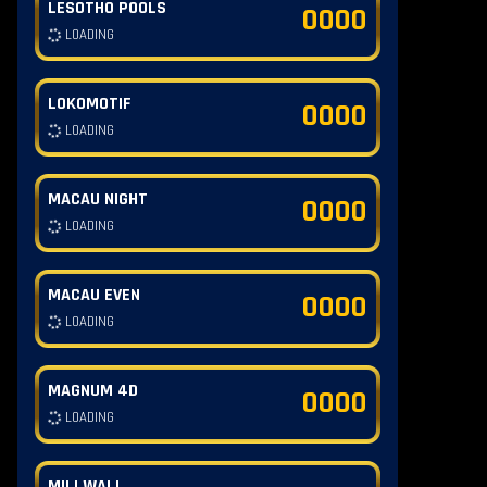
LESOTHO POOLS
0000
LOADING
LOKOMOTIF
0000
LOADING
MACAU NIGHT
0000
LOADING
MACAU EVEN
0000
LOADING
MAGNUM 4D
0000
LOADING
MILLWALL