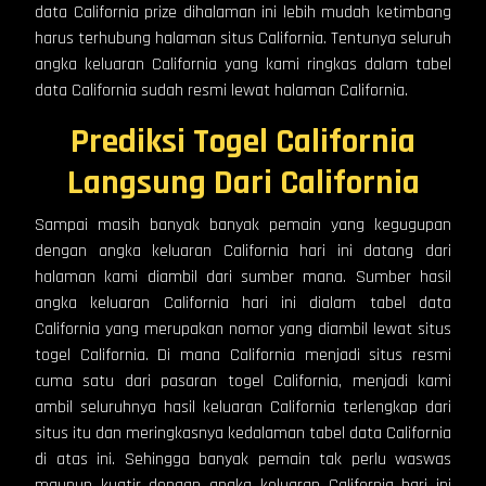
data California prize dihalaman ini lebih mudah ketimbang
harus terhubung halaman situs California. Tentunya seluruh
angka keluaran California yang kami ringkas dalam tabel
data California sudah resmi lewat halaman California.
Prediksi Togel California
Langsung Dari
California
Sampai masih banyak banyak pemain yang kegugupan
dengan angka keluaran California hari ini datang dari
halaman kami diambil dari sumber mana. Sumber hasil
angka keluaran California hari ini dialam tabel data
California yang merupakan nomor yang diambil lewat situs
togel California. Di mana California menjadi situs resmi
cuma satu dari pasaran togel California, menjadi kami
ambil seluruhnya hasil keluaran California terlengkap dari
situs itu dan meringkasnya kedalaman tabel data California
di atas ini. Sehingga banyak pemain tak perlu waswas
maupun kuatir dengan angka keluaran California hari ini