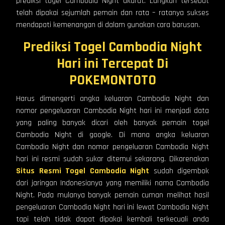
prediksi togel Cambodia Night akurat. Langkah tersebut
telah dipakai sejumlah pemain dan rata – ratanya sukses
mendapati kemenangan di dalam gunakan cara barusan.
Prediksi Togel
Cambodia Night
Hari ini
Tercepat Di
POKEMONTOTO
Harus dimengerti angka keluaran Cambodia Night dan
nomor pengeluaran Cambodia Night hari ini menjadi data
yang paling banyak dicari oleh banyak pemain togel
Cambodia Night di google. Di mana angka keluaran
Cambodia Night dan nomor pengeluaran Cambodia Night
hari ini resmi sudah sukar ditemui sekarang. Dikarenakan
Situs Resmi Togel Cambodia Night
sudah digembok
dari jaringan Indonesianya yang memiliki nama Cambodia
Night. Pada mulanya banyak pemain cuman melihat hasil
pengeluaran Cambodia Night hari ini lewat Cambodia Night
tapi telah tidak dapat dipakai kembali terkecuali anda