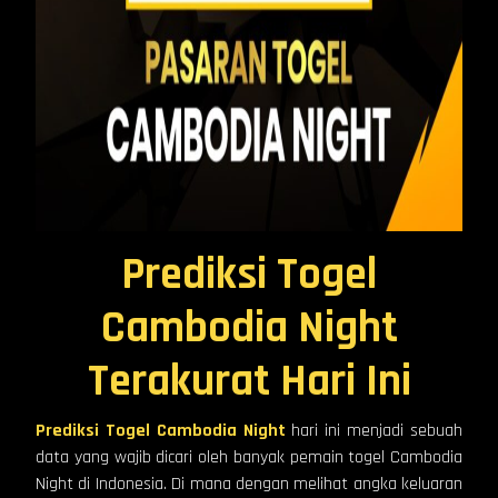
Prediksi Togel
Cambodia Night
Terakurat Hari Ini
Prediksi Togel Cambodia Night
hari ini menjadi sebuah
data yang wajib dicari oleh banyak pemain togel Cambodia
Night di Indonesia. Di mana dengan melihat angka keluaran