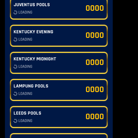
JUVENTUS POOLS
0000
LOADING
KENTUCKY EVENING
0000
LOADING
KENTUCKY MIDNIGHT
0000
LOADING
LAMPUNG POOLS
0000
LOADING
LEEDS POOLS
0000
LOADING