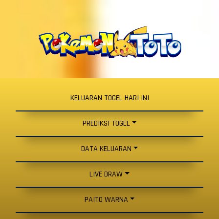
KELUARAN TOGEL HARI INI
PREDIKSI TOGEL
DATA KELUARAN
LIVE DRAW
PAITO WARNA