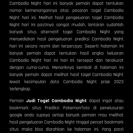
Cambodia Night hari ini banyak pemain dapat tentukan
nomor kemenangannya atas pasaran togel Cambodia
Night hari ini. Melihat hasil pengeluaran togel Cambodia
Night hari ini pastinya sangat mudah, lantaran sudahlah
banyak situs alternatif togel Cambodia Night yang
menyediakan hasil pengeluaran prediksi Cambodia Night
hari ini secara resmi dan terpercaya. Seperti halaman ini
banyak pemain dapat tentukan hasil angka keluaran
Cambodia Night hari ini hari ini tercepat dan terakurat
dengan cuma-cuma. Menariknya kembali di halaman ini
banyak pemain dapat melihat hasil togel Cambodia Night
lewat kesimpulan data Cambodia Night prize 2023
terlengkap.
Pemain
Judi
Togel Cambodia Night
dapat ingat atau
bookmark situs Prediksi PokemonToto di penelusuran
google anda supaya setiap banyak pemain mau melihat
hasil pengeluaran Cambodia Night tinggal pencet bookmark
situs maka bisa diarahkan ke halaman ini. Yang pasti