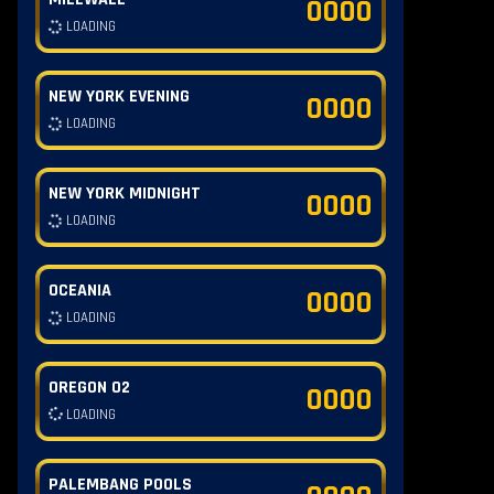
0000
LOADING
NEW YORK EVENING
0000
LOADING
NEW YORK MIDNIGHT
0000
LOADING
OCEANIA
0000
LOADING
OREGON 02
OREGON 03
0000
LOADING
LOADING
PALEMBANG POOLS