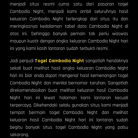
menjadi situs resmi cuma satu dari pasaran togel
Cambodia Night, menjadi kami ambil seluruhnya hasil
keluaran Cambodia Night terlengkap dari situs itu dan
meringkasnya kedalaman tabel data Cambodia Night di
atas ini. Sehingga banyak pemain tak perlu waswas
maupun kuatir dengan angka keluaran Cambodia Night hari
ini yang kami kasih lantaran sudah terbukti resmi.
Jadi penjudi
Togel Cambodia Night
sangatlah hendaknya
sekali buat melihat hasil angka keluaran Cambodia Night
hari ini biar anda dapat mengenal hasil kemenangan togel
Cambodia Night dan menilai bernomor taruhan. Sangatlah
direkomendasikan buat melihat keluaran hasil Cambodia
Night hari ini lewat halaman kami lantaran kecuali
terpercaya. Dikehendaki selalu gunakan situs kami menjadi
tempat bermain togel Cambodia Night dan melihat
keluaran hasil Cambodia Night hari ini lantaran sudah
begitu banyak situs togel Cambodia Night yang palsu
sekarang.