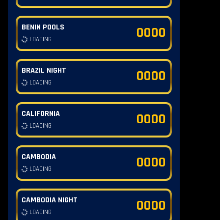
BENIN POOLS
0000
LOADING
BRAZIL NIGHT
0000
LOADING
CALIFORNIA
0000
LOADING
CAMBODIA
0000
LOADING
CAMBODIA NIGHT
0000
LOADING