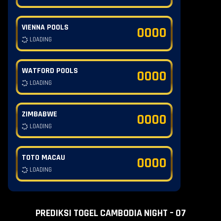
VIENNA POOLS
0000
LOADING
WATFORD POOLS
0000
LOADING
ZIMBABWE
0000
LOADING
TOTO MACAU
0000
LOADING
PREDIKSI TOGEL CAMBODIA NIGHT – 07