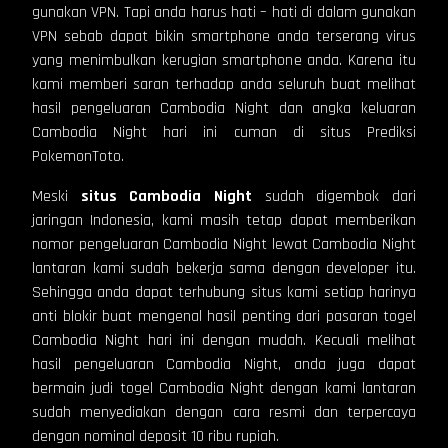
gunakan VPN. Tapi anda harus hati – hati di dalam gunakan
VPN sebab dapat bikin smartphone anda terserang virus
yang menimbulkan kerugian smartphone anda. Karena itu
kami memberi saran terhadap anda seluruh buat melihat
hasil pengeluaran Cambodia Night dan angka keluaran
Cambodia Night hari ini cuman di situs Prediksi
PokemonToto.
Meski
situs Cambodia Night
sudah digembok dari
jaringan Indonesia, kami masih tetap dapat memberikan
nomor pengeluaran Cambodia Night lewat Cambodia Night
lantaran kami sudah bekerja sama dengan developer itu.
Sehingga anda dapat terhubung situs kami setiap harinya
anti blokir buat mengenal hasil penting dari pasaran togel
Cambodia Night hari ini dengan mudah. Kecuali melihat
hasil pengeluaran Cambodia Night, anda juga dapat
bermain judi togel Cambodia Night dengan kami lantaran
sudah menyediakan dengan cara resmi dan terpercaya
dengan nominal deposit 10 ribu rupiah.