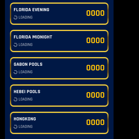
FLORIDA EVENING
0000
LOADING
FLORIDA MIDNIGHT
0000
LOADING
GABON POOLS
0000
LOADING
HEBEI POOLS
0000
LOADING
HONGKONG
0000
LOADING