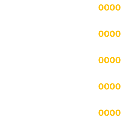
HONGKONG
0000
LOADING
HONGKONG EVEN
0000
LOADING
JAMBI POOLS
0000
LOADING
JAPAN POOLS
0000
LOADING
JAPAN EVEN
0000
LOADING