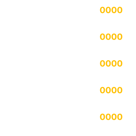
EROPA LOTTO
0000
LOADING
FLORIDA EVENING
0000
LOADING
FLORIDA MIDNIGHT
0000
LOADING
GABON POOLS
0000
LOADING
HEBEI POOLS
0000
LOADING