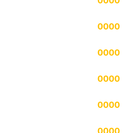
0000
LOADING
MILLWALL
0000
LOADING
NEW YORK EVENING
0000
LOADING
NEW YORK MIDNIGHT
0000
LOADING
OCEANIA
0000
LOADING
OREGON 02
0000