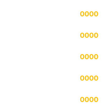
TOSHIMA POOLS
0000
LOADING
VIENNA POOLS
0000
LOADING
WATFORD POOLS
0000
LOADING
ZIMBABWE
0000
LOADING
TOTO MACAU
0000
LOADING