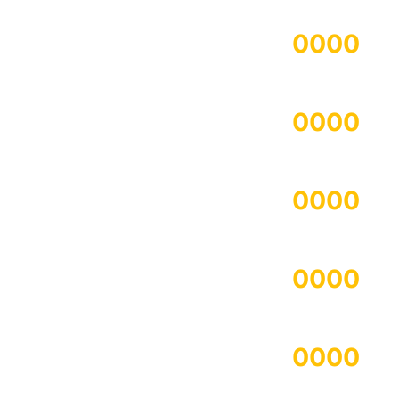
CAMBODIA NIGHT
0000
LOADING
CANADIA POOLS
0000
LOADING
CAROLINA DAY
0000
LOADING
CAROLINA EVENING
0000
LOADING
CHINA POOLS
0000
LOADING