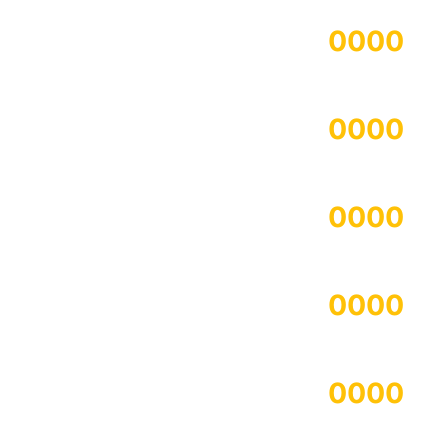
CHINA NIGHT
0000
LOADING
CHONBURI POOLS
0000
LOADING
CHONBURI NIGHT
0000
LOADING
DEWATA POOLS
0000
LOADING
EIBAR POOLS
0000
LOADING