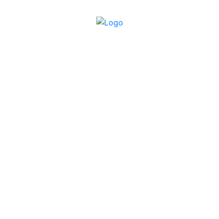
Keluaran Togel Hari Ini
Prediksi Togel
Data Keluaran
Live Draw
Paito Warna
Syair Togel
RTP Slot
Bukti JP