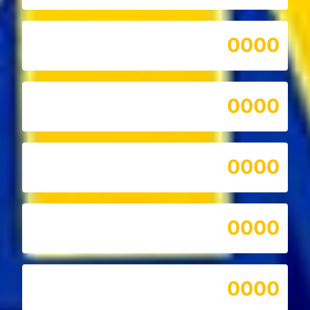
SYDNEY EVEN
0000
LOADING
SYDNEY NIGHT
0000
LOADING
TAIWAN LOTTO
0000
LOADING
TAIWAN BALL
0000
LOADING
TEXAS 4D
0000
LOADING