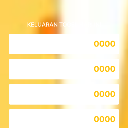
KELUARAN TOGEL HARI INI
ASCOLI POOLS
0000
LOADING
BALI POOLS
0000
LOADING
BANGKA POOLS
0000
LOADING
BATAM POOLS
0000
LOADING