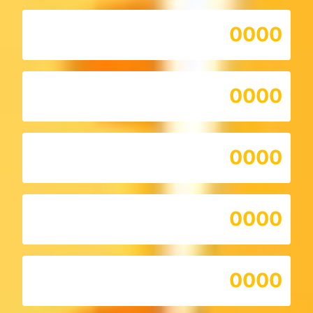
CAMBODIA NIGHT
0000
LOADING
CANADIA POOLS
0000
LOADING
CAROLINA DAY
0000
LOADING
CAROLINA EVENING
0000
LOADING
CHINA POOLS
0000
LOADING