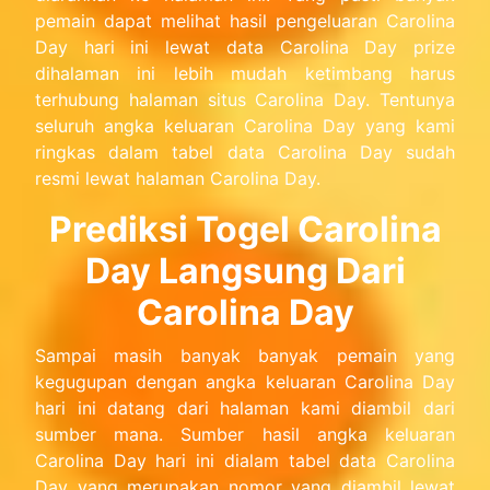
pemain dapat melihat hasil pengeluaran Carolina
Day hari ini lewat data Carolina Day prize
dihalaman ini lebih mudah ketimbang harus
terhubung halaman situs Carolina Day. Tentunya
seluruh angka keluaran Carolina Day yang kami
ringkas dalam tabel data Carolina Day sudah
resmi lewat halaman Carolina Day.
Prediksi Togel Carolina
Day Langsung Dari
Carolina Day
Sampai masih banyak banyak pemain yang
kegugupan dengan angka keluaran Carolina Day
hari ini datang dari halaman kami diambil dari
sumber mana. Sumber hasil angka keluaran
Carolina Day hari ini dialam tabel data Carolina
Day yang merupakan nomor yang diambil lewat