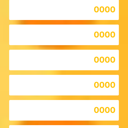
EROPA LOTTO
0000
LOADING
FLORIDA EVENING
0000
LOADING
FLORIDA MIDNIGHT
0000
LOADING
GABON POOLS
0000
LOADING
HEBEI POOLS
0000
LOADING