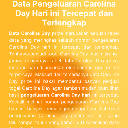
Data Pengeluaran Carolina
Day Hari ini Tercepat dan
Terlengkap
Data
Carolina Day
prize merupakan sebuah tabel
data yang meringkas seluruh nomor pengeluaran
Carolina Day hari ini tercepat dan terlengkap.
Tentunya penjudi togel Carolina Day masih jarang-
jarang dengarnya tabel data Carolina Day prize,
lantaran baru diluncurkan oleh bandar togel online
terpercaya. Maksud dari tersedianya data Carolina
Day prize ini bakal membantu banyak penjudi
togel Carolina Day agar tambah mudah buat lihat
hasil
pengeluaran Carolina Day hari ini
tercepat.
Kecuali melihat nomor pengeluaran Carolina Day
hari ini banyak pemain juga dapat melihat hasil
pengeluaran Carolina Day dalam hari hari yang
lalu sampai tahun yang kemarin. Dikarenakan data