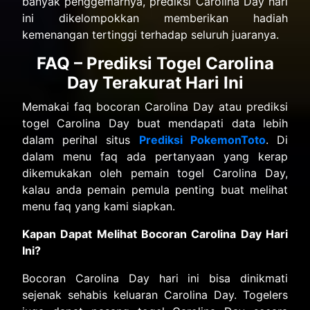
banyak penggemarnya, prediksi Carolina Day hari
ini dikelompokkan memberikan hadiah
kemenangan tertinggi terhadap seluruh juaranya.
FAQ
–
Prediksi Togel Carolina
Day
Terakurat Hari Ini
Memakai faq bocoran Carolina Day atau prediksi
togel Carolina Day buat mendapati data lebih
dalam perihal situs
Prediksi PokemonToto
. Di
dalam menu faq ada pertanyaan yang kerap
dikemukakan oleh pemain togel Carolina Day,
kalau anda pemain pemula penting buat melihat
menu faq yang kami siapkan.
Kapan Dapat Melihat Bocoran Carolina Day Hari
Ini?
Bocoran Carolina Day hari ini bisa dinikmati
sejenak sehabis keluaran Carolina Day. Togelers