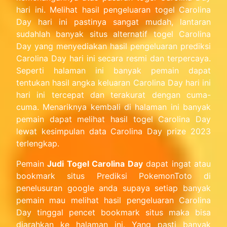
hari ini. Melihat hasil pengeluaran togel Carolina
Day hari ini pastinya sangat mudah, lantaran
sudahlah banyak situs alternatif togel Carolina
Day yang menyediakan hasil pengeluaran prediksi
Carolina Day hari ini secara resmi dan terpercaya.
Seperti halaman ini banyak pemain dapat
tentukan hasil angka keluaran Carolina Day hari ini
hari ini tercepat dan terakurat dengan cuma-
cuma. Menariknya kembali di halaman ini banyak
pemain dapat melihat hasil togel Carolina Day
lewat kesimpulan data Carolina Day prize 2023
terlengkap.
Pemain
Judi
Togel Carolina Day
dapat ingat atau
bookmark situs Prediksi PokemonToto di
penelusuran google anda supaya setiap banyak
pemain mau melihat hasil pengeluaran Carolina
Day tinggal pencet bookmark situs maka bisa
diarahkan ke halaman ini. Yang pasti banyak