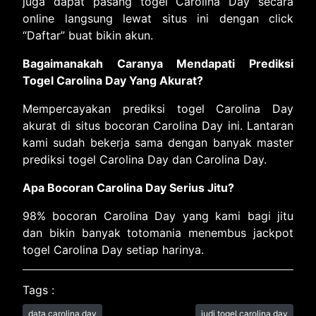
juga dapat pasang togel Carolina Day secara
online langsung lewat situs ini dengan click
“Daftar” buat bikin akun.
Bagaimanakah Caranya Mendapati Prediksi
Togel Carolina Day Yang Akurat?
Mempercayakan prediksi togel Carolina Day
akurat di situs bocoran Carolina Day ini. Lantaran
kami sudah bekerja sama dengan banyak master
prediksi togel Carolina Day dan Carolina Day.
Apa Bocoran Carolina Day Serius Jitu?
98% bocoran Carolina Day yang kami bagi jitu
dan bikin banyak totomania menembus jackpot
togel Carolina Day setiap harinya.
Tags :
data carolina day
judi togel carolina day