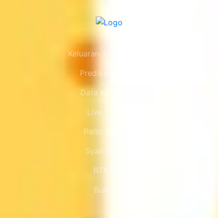
Keluaran Togel Hari Ini
Prediksi Togel
Data Keluaran
Live Draw
Paito Warna
Syair Togel
RTP Slot
Bukti JP