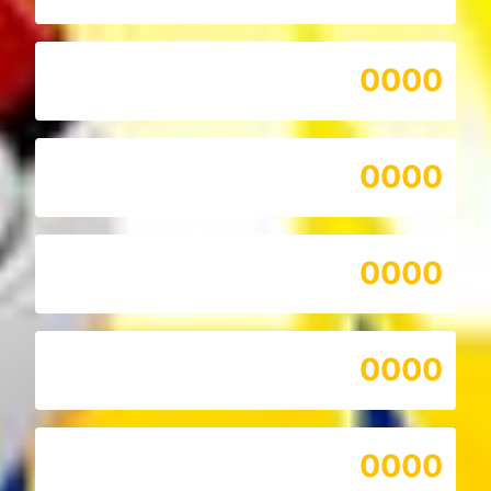
SINGAPORE
0000
LOADING
SPANYOL POOLS
0000
LOADING
SUNDA POOLS
0000
LOADING
SURABAYA PRIZE
0000
LOADING
SYDNEY
0000
LOADING