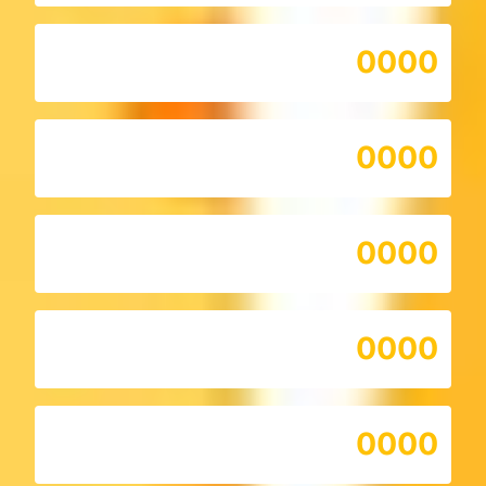
BELARUSIA
0000
LOADING
BENIN POOLS
0000
LOADING
BRAZIL NIGHT
0000
LOADING
CALIFORNIA
0000
LOADING
CAMBODIA
0000
LOADING