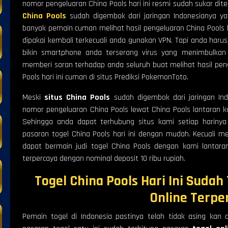
nomor pengeluaran China Pools hari ini resmi sudah sukar di
China Pools
sudah digembok dari jaringan Indonesianya y
banyak pemain cuman melihat hasil pengeluaran China Pools ha
dipakai kembali terkecuali anda gunakan VPN. Tapi anda haru
bikin smartphone anda terserang virus yang menimbulkan
memberi saran terhadap anda seluruh buat melihat hasil pen
Pools hari ini cuman di situs Prediksi PokemonToto.
Meski
situs China Pools
sudah digembok dari jaringan In
nomor pengeluaran China Pools lewat China Pools lantaran k
Sehingga anda dapat terhubung situs kami setiap harinya 
pasaran togel China Pools hari ini dengan mudah. Kecuali me
dapat bermain judi togel China Pools dengan kami lantar
terpercaya dengan nominal deposit 10 ribu rupiah.
Togel China Pools Hari Ini Sudah
Online
Terpe
Pemain togel di Indonesia pastinya telah tidak asing ka