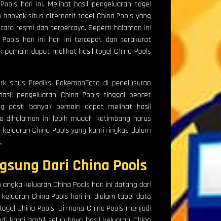
ls hari ini. Melihat hasil pengeluaran togel
 banyak situs alternatif togel China Pools yang
ecara resmi dan terpercaya. Seperti halaman ini
ols hari ini hari ini tercepat dan terakurat
 pemain dapat melihat hasil togel China Pools
k situs Prediksi PokemonToto di penelusuran
sil pengeluaran China Pools tinggal pencet
g pasti banyak pemain dapat melihat hasil
ize dihalaman ini lebih mudah ketimbang harus
 keluaran China Pools yang kami ringkas dalam
.
ngsung Dari
China Pools
gka keluaran China Pools hari ini datang dari
eluaran China Pools hari ini dialam tabel data
ogel China Pools. Di mana China Pools menjadi
di kami ambil seluruhnya hasil keluaran China