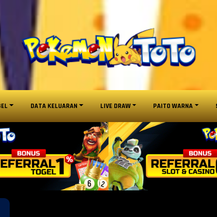
GEL
DATA KELUARAN
LIVE DRAW
PAITO WARNA