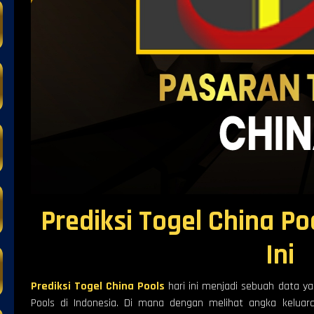
Prediksi Togel China Po
Ini
Prediksi Togel China Pools
hari ini menjadi sebuah data ya
Pools di Indonesia. Di mana dengan melihat angka keluar