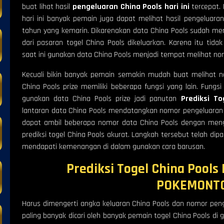
buat lihat hasil
pengeluaran China Pools hari ini
tercepat. 
hari ini banyak pemain juga dapat melihat hasil pengeluaran
tahun yang kemarin. Dikarenakan data China Pools sudah mer
dari pasaran togel China Pools dikeluarkan. Karena itu tid
saat ini gunakan data China Pools menjadi tempat melihat no
Kecuali bikin banyak pemain semakin mudah buat melihat n
China Pools prize memiliki beberapa fungsi yang lain. Fun
gunakan data China Pools prize jadi panutan
Prediksi To
lantaran data China Pools mendatangkan nomor pengeluaran C
dapat ambil beberapa nomor data China Pools dengan men
prediksi togel China Pools akurat. Langkah tersebut telah di
mendapati kemenangan di dalam gunakan cara barusan.
Prediksi Togel
China Pools 
POKEMONT
Harus dimengerti angka keluaran China Pools dan nomor penge
paling banyak dicari oleh banyak pemain togel China Pools di