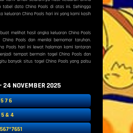
 tabel data China Pools di atas ini. Sehingga
keluaran China Pools hari ini yang kami kasih
buat melihat hasil angka keluaran China Pools
l China Pools dan menilai bernomor taruhan.
na Pools hari ini lewat halaman kami lantaran
menjadi tempat bermain togel China Pools dan
egitu banyak situs togel China Pools yang palsu
 – 24 NOVEMBER 2025
 5 7 6
:
5 & 4
1567*7651