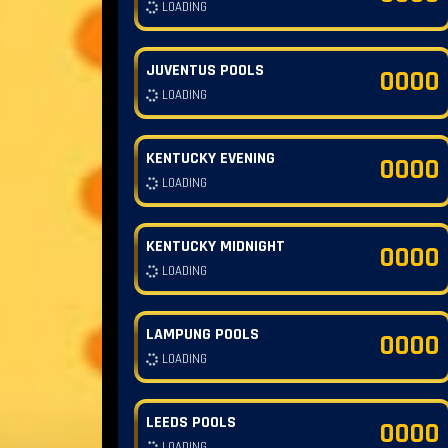
LOADING
JUVENTUS POOLS
0000
LOADING
KENTUCKY EVENING
0000
LOADING
KENTUCKY MIDNIGHT
0000
LOADING
LAMPUNG POOLS
0000
LOADING
LEEDS POOLS
0000
LOADING