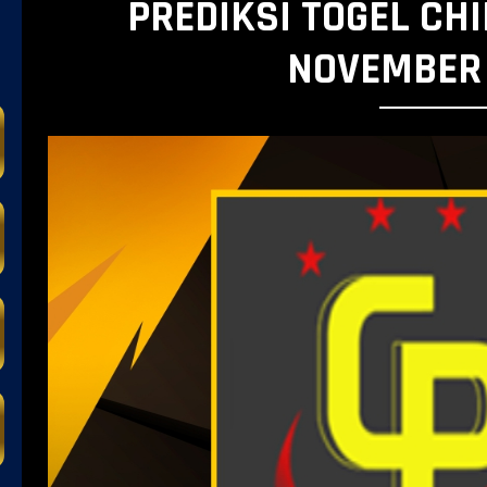
PREDIKSI TOGEL CHI
NOVEMBER