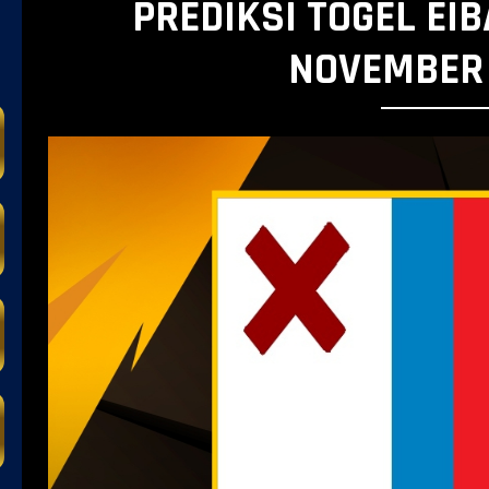
PREDIKSI TOGEL EIB
NOVEMBER