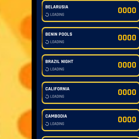
BELARUSIA
0000
LOADING
BENIN POOLS
0000
LOADING
BRAZIL NIGHT
0000
LOADING
CALIFORNIA
0000
LOADING
CAMBODIA
0000
LOADING