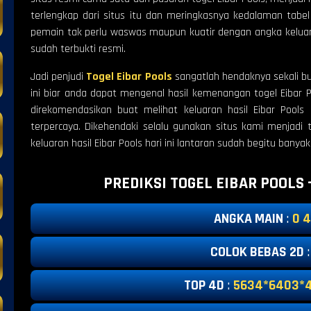
terlengkap dari situs itu dan meringkasnya kedalaman tabel 
pemain tak perlu waswas maupun kuatir dengan angka keluaran
sudah terbukti resmi.
Jadi penjudi
Togel Eibar Pools
sangatlah hendaknya sekali bua
ini biar anda dapat mengenal hasil kemenangan togel Eibar 
direkomendasikan buat melihat keluaran hasil Eibar Pools 
terpercaya. Dikehendaki selalu gunakan situs kami menjadi 
keluaran hasil Eibar Pools hari ini lantaran sudah begitu banyak
PREDIKSI TOGEL EIBAR POOLS
ANGKA MAIN
:
0 4
COLOK BEBAS 2D
TOP 4D
:
5634*6403*