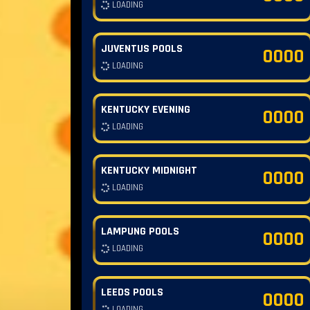
LOADING
JUVENTUS POOLS
0000
LOADING
KENTUCKY EVENING
0000
LOADING
KENTUCKY MIDNIGHT
0000
LOADING
LAMPUNG POOLS
0000
LOADING
LEEDS POOLS
0000
LOADING