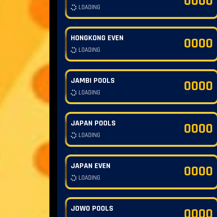
0000
LOADING
HONGKONG EVEN
0000
LOADING
JAMBI POOLS
0000
LOADING
JAPAN POOLS
0000
LOADING
JAPAN EVEN
0000
LOADING
JOWO POOLS
0000