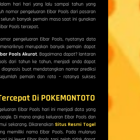
dalam hari hari yang lalu sampai tahun yang
uh nomor pengeluaran Eibar Pools dari pasaran
ya seluruh banyak pemain masa saat ini gunakan
bar Pools tercepat.
omor pengeluaran Eibar Pools, nyatanya data
gsi menariknya merupakan banyak pemain dapat
ibar Pools Akurat
. Bagaimana dapat? lantaran
ols dari tahun ke tahun, menjadi anda dapat
 diagnosis buat mendatangkan nomor prediksi
i sejumlah pemain dan rata – ratanya sukses
Tercepat Di POKEMONTOTO
luaran Eibar Pools hari ini menjadi data yang
 google. Di mana angka keluaran Eibar Pools dan
temui sekarang. Dikarenakan
Situs Resmi Togel
ng memiliki nama Eibar Pools. Pada mulanya
ri ini lewat Eibar Pools tapi telah tidak dapat