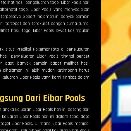
elihat hasil pengeluaran togel Eibar Pools hari
alternatif togel Eibar Pools yang menyediakan
an terpercaya. Seperti halaman ini banyak pemain
i ini tercepat dan terakurat dengan cuma-cuma.
hat hasil togel Eibar Pools lewat kesimpulan
k situs Prediksi PokemonToto di penelusuran
sil pengeluaran Eibar Pools tinggal pencet
g pasti banyak pemain dapat melihat hasil
ize dihalaman ini lebih mudah ketimbang harus
 keluaran Eibar Pools yang kami ringkas dalam
ngsung Dari
Eibar Pools
gka keluaran Eibar Pools hari ini datang dari
eluaran Eibar Pools hari ini dialam tabel data
ogel Eibar Pools. Di mana Eibar Pools menjadi
kami ambil seluruhnya hasil keluaran Eibar Pools