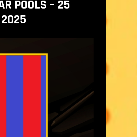
AR POOLS – 25
 2025