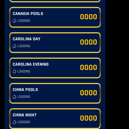
CANADIA POOLS
0000
LOADING
CAROLINA DAY
0000
LOADING
CAROLINA EVENING
0000
LOADING
CHINA POOLS
0000
LOADING
CHINA NIGHT
0000
LOADING