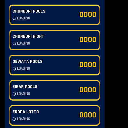
CHONBURI POOLS
0000
LOADING
CHONBURI NIGHT
0000
LOADING
DEWATA POOLS
0000
LOADING
EIBAR POOLS
0000
LOADING
EROPA LOTTO
0000
LOADING