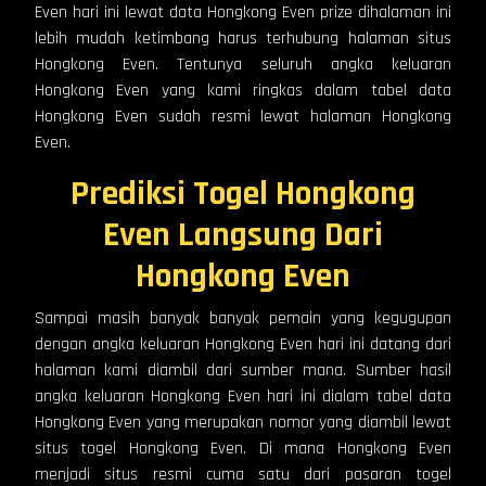
Even hari ini lewat data Hongkong Even prize dihalaman ini
lebih mudah ketimbang harus terhubung halaman situs
Hongkong Even. Tentunya seluruh angka keluaran
Hongkong Even yang kami ringkas dalam tabel data
Hongkong Even sudah resmi lewat halaman Hongkong
Even.
Prediksi Togel Hongkong
Even Langsung Dari
Hongkong Even
Sampai masih banyak banyak pemain yang kegugupan
dengan angka keluaran Hongkong Even hari ini datang dari
halaman kami diambil dari sumber mana. Sumber hasil
angka keluaran Hongkong Even hari ini dialam tabel data
Hongkong Even yang merupakan nomor yang diambil lewat
situs togel Hongkong Even. Di mana Hongkong Even
menjadi situs resmi cuma satu dari pasaran togel