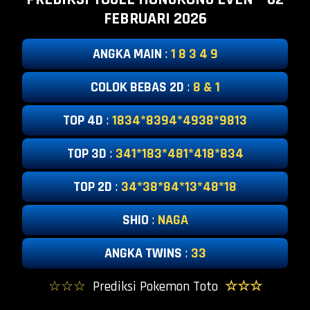
FEBRUARI 2026
ANGKA MAIN
:
1 8 3 4 9
COLOK BEBAS 2D
:
8 & 1
TOP 4D
:
1834*8394*4938*9813
TOP 3D
:
341*183*481*418*834
TOP 2D
:
34*38*84*13*48*18
SHIO
:
NAGA
ANGKA TWINS
:
33
☆☆☆
Prediksi Pokemon Toto
☆☆☆