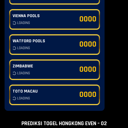
VIENNA POOLS
0000
LOADING
WATFORD POOLS
0000
LOADING
ZIMBABWE
0000
LOADING
TOTO MACAU
0000
LOADING
PREDIKSI TOGEL HONGKONG EVEN – 02