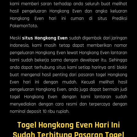
kami memberi saran terhadap anda seluruh buat melihat
hasil pengeluaran Hongkong Even dan angka keluaran
Hongkong Even hari ini cuman di situs Prediksi
PokemonToto.
Meski
situs Hongkong Even
sudah digembok dari jaringan
Indonesia, kami masih tetap dapat memberikan nomor
pengeluaran Hongkong Even lewat Hongkong Even lantaran
kami sudah bekerja sama dengan developer itu. Sehingga
anda dapat terhubung situs kami setiap harinya anti blokir
buat mengenal hasil penting dari pasaran togel Hongkong
Even hari ini dengan mudah. Kecuali melihat hasil
pengeluaran Hongkong Even, anda juga dapat bermain judi
togel Hongkong Even dengan kami lantaran sudah
menyediakan dengan cara resmi dan terpercaya dengan
nominal deposit 10 ribu rupiah.
Togel Hongkong Even Hari Ini
Sudah Terhitung Pasaran Togel