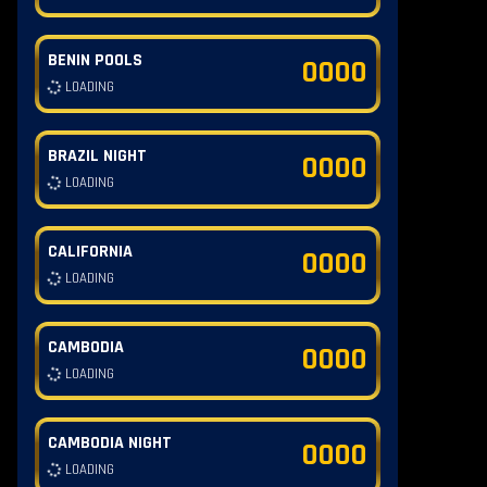
BENIN POOLS
0000
LOADING
BRAZIL NIGHT
0000
LOADING
CALIFORNIA
0000
LOADING
CAMBODIA
0000
LOADING
CAMBODIA NIGHT
0000
LOADING