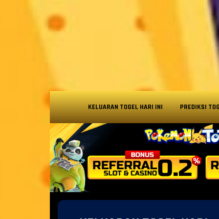
KELUARAN TOGEL HARI INI
PREDIKSI TO