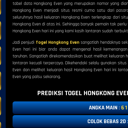
tabel data Hongkong Even yang merupakan nomor yang diamb
Hongkong Even menjadi situs resmi cuma satu dari pasar
seluruhnya hasil keluaran Hongkong Even terlengkap dari si
Hongkong Even di atas ini. Sehingga banyak pemain tak perl
Hongkong Even hari ini yang kami kasih lantaran sudah terbukt
Jadi penjudi
Togel Hongkong Even
sangatlah hendaknya seka
Even hari ini biar anda dapat mengenal hasil kemenanga
taruhan. Sangatlah direkomendasikan buat melihat keluaran h
lantaran kecuali terpercaya. Dikehendaki selalu gunakan sit
Even dan melihat keluaran hasil Hongkong Even hari ini lant
Even yang palsu sekarang.
PREDIKSI TOGEL HONGKONG EVE
ANGKA MAIN
:
6 1
COLOK BEBAS 2D