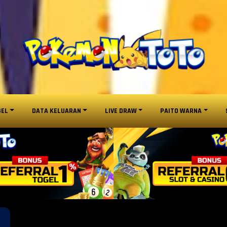
GEL
DATA KELUARAN
LIVE DRAW
PAITO WARNA