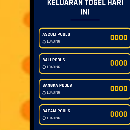
KELUARAN TOGEL HARI
INI
ASCOLI POOLS
0000
LOADING
BALI POOLS
0000
LOADING
BANGKA POOLS
0000
LOADING
BATAM POOLS
0000
LOADING