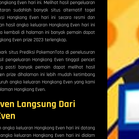
kong Even hari ini. Melihat hasil pengeluaran
aran sudahlah banyak situs alternatif togel
si Hongkong Even hari ini secara resmi dan
n hasil angka keluaran Hongkong Even hari ini
ya kembali di halaman ini banyak pemain dapat
gkong Even prize 2023 terlengkap.
rk situs Prediksi PokemonToto di penelusuran
il pengeluaran Hongkong Even tinggal pencet
g pasti banyak pemain dapat melihat hasil
en prize dihalaman ini lebih mudah ketimbang
luruh angka keluaran Hongkong Even yang kami
halaman Hongkong Even.
Even Langsung Dari
Even
angka keluaran Hongkong Even hari ini datang
angka keluaran Hongkong Even hari ini dialam