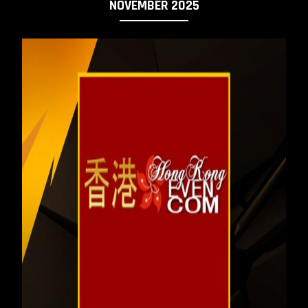
NOVEMBER 2025