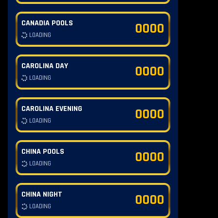
CANADIA POOLS
0000
LOADING
CAROLINA DAY
0000
LOADING
CAROLINA EVENING
0000
LOADING
CHINA POOLS
0000
LOADING
CHINA NIGHT
0000
LOADING