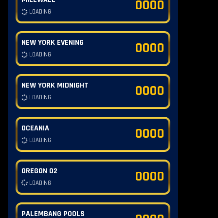
0000
LOADING
NEW YORK EVENING
0000
LOADING
NEW YORK MIDNIGHT
0000
LOADING
OCEANIA
0000
LOADING
OREGON 02
OREGON 03
0000
LOADING
LOADING
PALEMBANG POOLS