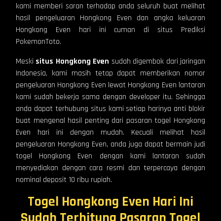
kami memberi saran terhadap anda seluruh buat melihat
hasil pengeluaran Hongkong Even dan angka keluaran
Hongkong Even hari ini cuman di situs Prediksi
PokemonToto.
Meski
situs Hongkong Even
sudah digembok dari jaringan
Indonesia, kami masih tetap dapat memberikan nomor
pengeluaran Hongkong Even lewat Hongkong Even lantaran
kami sudah bekerja sama dengan developer itu. Sehingga
anda dapat terhubung situs kami setiap harinya anti blokir
buat mengenal hasil penting dari pasaran togel Hongkong
Even hari ini dengan mudah. Kecuali melihat hasil
pengeluaran Hongkong Even, anda juga dapat bermain judi
togel Hongkong Even dengan kami lantaran sudah
menyediakan dengan cara resmi dan terpercaya dengan
nominal deposit 10 ribu rupiah.
Togel Hongkong Even Hari Ini
Sudah Terhitung Pasaran Togel