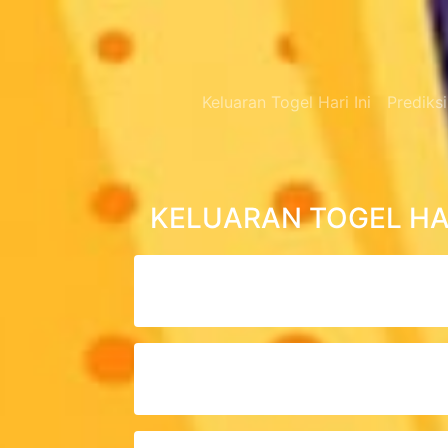
Keluaran Togel Hari Ini
Prediksi
KELUARAN TOGEL HAR
ASCOLI POOLS
LOADING
BALI POOLS
LOADING