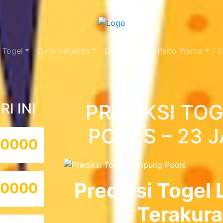
 Togel
Data Keluaran
Live Draw
Paito Warna
S
I INI
PREDIKSI TO
POOLS – 23 
0000
Prediksi Togel
0000
Terakurat