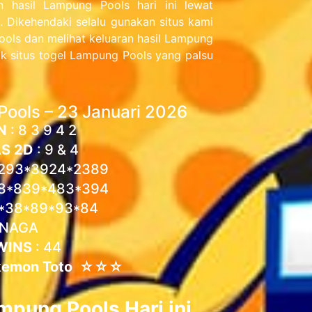
n hasil Lampung Pools hari ini lewat
. Dikehendaki selalu gunakan situs kami
ols dan melihat keluaran hasil Lampung
yak situs togel Lampung Pools yang palsu
Pools – 23 Januari 2026
N
:
8 3 9 4 2
S 2D
:
9 & 4
293*3924*2389
8*839*483*394
*38*89*93*84
NAGA
WINS
:
44
kemon Toto
☆☆☆
mpung Pools Hari ini