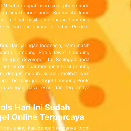
 VPN sebab dapat bikin smartphone anda
gian smartphone anda. Karena itu kami
uat melihat hasil pengeluaran Lampung
ls hari ini cuman di situs Prediksi
ok dari jaringan Indonesia, kami masih
luaran Lampung Pools lewat Lampung
a dengan developer itu. Sehingga anda
 anti blokir buat mengenal hasil penting
ni dengan mudah. Kecuali melihat hasil
apat bermain judi togel Lampung Pools
an dengan cara resmi dan terpercaya
ls Hari Ini Sudah
gel Online
Terpercaya
h tidak asing kan dengan namanya togel