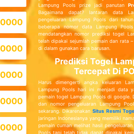
Lampung Pools prize jadi panutan
Pr
Bagaimana dapat? lantaran data L
pengeluaran Lampung Pools dari tahun
0000
beberapa nomor data Lampung Pools 
mendatangkan nomor prediksi togel La
telah dipakai sejumlah pemain dan rata
0000
di dalam gunakan cara barusan.
Prediksi Togel
Lamp
Tercepat Di
0000
Harus dimengerti angka keluaran La
Lampung Pools hari ini menjadi data y
pemain togel Lampung Pools di google.
0000
dan nomor pengeluaran Lampung Pools
sekarang. Dikarenakan
Situs Resmi Tog
jaringan Indonesianya yang memiliki na
0000
pemain cuman melihat hasil pengeluaran
Pools tapi telah tidak dapat dipakai ke