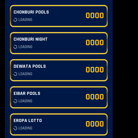
CHONBURI POOLS
0000
LOADING
CHONBURI NIGHT
0000
LOADING
DEWATA POOLS
0000
LOADING
EIBAR POOLS
0000
LOADING
EROPA LOTTO
0000
LOADING