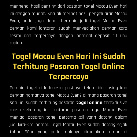
mengenal hasil penting dari pasaran togel Macau Even hari
ini dengan mudah. Kecuali melihat hasil pengeluaran Macau
Even, anda juga dapat bermain judi togel Macau Even
dengan kami lantaran sudah menyediakan dengan cara
resmi dan terpercaya dengan nominal deposit 10 ribu
rupiah.
Togel Macau Even Hari Ini Sudah
Terhitung Pasaran Togel Online
Terpercaya
Pemain togel di Indonesia pastinya telah tidak asing kan
dengan namanya togel Macau Even? di mana pasaran togel
satu ini sudah terhitung pasaran
togel online
terexclusive
masa sekarang ini. Lantaran pasaran togel Macau Even
menjadi pasaran togel pertama-kali yang datang dalam
judi kira-kira nomor. Togel Macau Even sudah datang sejak
tahun 90an yang pada mulanya dimainkan cuman di