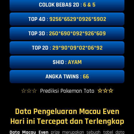
COLOK BEBAS 2D
:
6 & 5
TOP 4D
:
9256*6529*0926*5902
TOP 3D
:
260*690*092*926*609
TOP 2D
:
29*90*09*02*06*92
SHIO
:
AYAM
ANGKA TWINS
:
66
☆☆☆
Prediksi Pokemon Toto
☆☆☆
Data Pengeluaran Macau Even
Hari ini Tercepat dan Terlengkap
Data
Macau Even
prize merupakan sebuah tabel data