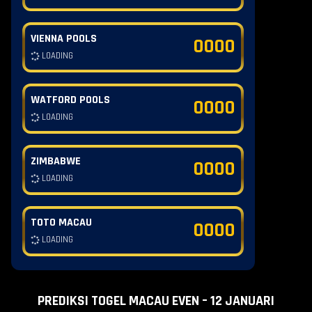
VIENNA POOLS
0000
LOADING
WATFORD POOLS
0000
LOADING
ZIMBABWE
0000
LOADING
TOTO MACAU
0000
LOADING
PREDIKSI TOGEL MACAU EVEN – 12 JANUARI