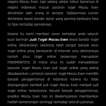
negara Macau Even, tapi selang sekian tahun benarnya di
negara Indonesia masuk pasaran togel Macau Even
dimainkan oleh orang di tempat. Sebelumnya cuman
dimainkan lewat bandar darat yang penting berbicara face
to face terhadap pemainnya.
Karena itu kami memberi saran terhadap anda seluruh
buat bermain
Judi Togel Macau Even
lewat bandar togel
online. Dikarenakan sekarang telah sangat banyak situs
togel online yang berceceran di Internet satu diantaranya
contoh situs togel online terpercaya merupakan
POKEMONTOTO. Di mana situs ini sudah menyediakan
pasaran togel Macau Even jadi togel online yang paling
dikedepankan. Lantaran pasaran togel Macau Even memiliki
banyak penggemarnya di Indonesia karena itu tidak
dicengangkan kembali judi togel Macau Even menjadi judi
togel online terexclusive. Kecuali banyak penggemarnya,
prediksi Macau Even hari ini dikelompokkan memberikan
hadiah kemenangan tertinggi terhadap seluruh juaranya.