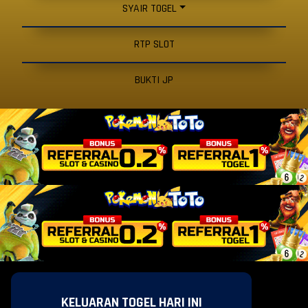
SYAIR TOGEL
RTP SLOT
BUKTI JP
KELUARAN TOGEL HARI INI