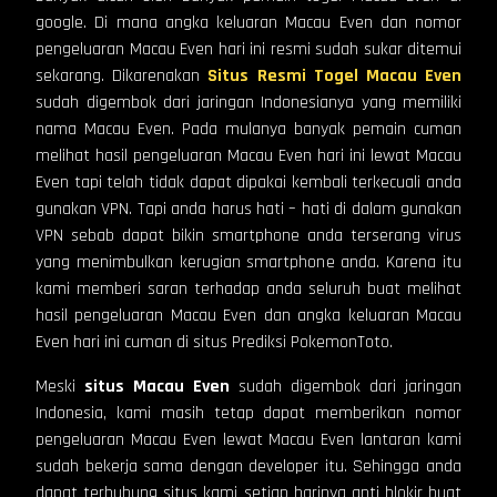
google. Di mana angka keluaran Macau Even dan nomor
pengeluaran Macau Even hari ini resmi sudah sukar ditemui
sekarang. Dikarenakan
Situs Resmi Togel Macau Even
sudah digembok dari jaringan Indonesianya yang memiliki
nama Macau Even. Pada mulanya banyak pemain cuman
melihat hasil pengeluaran Macau Even hari ini lewat Macau
Even tapi telah tidak dapat dipakai kembali terkecuali anda
gunakan VPN. Tapi anda harus hati – hati di dalam gunakan
VPN sebab dapat bikin smartphone anda terserang virus
yang menimbulkan kerugian smartphone anda. Karena itu
kami memberi saran terhadap anda seluruh buat melihat
hasil pengeluaran Macau Even dan angka keluaran Macau
Even hari ini cuman di situs Prediksi PokemonToto.
Meski
situs Macau Even
sudah digembok dari jaringan
Indonesia, kami masih tetap dapat memberikan nomor
pengeluaran Macau Even lewat Macau Even lantaran kami
sudah bekerja sama dengan developer itu. Sehingga anda
dapat terhubung situs kami setiap harinya anti blokir buat