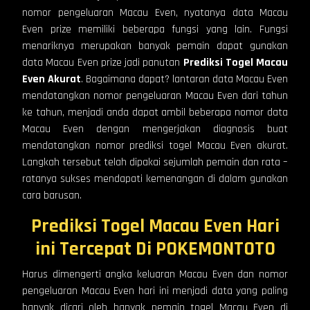
nomor pengeluaran Macau Even, nyatanya data Macau
Even prize memiliki beberapa fungsi yang lain. Fungsi
menariknya merupakan banyak pemain dapat gunakan
data Macau Even prize jadi panutan
Prediksi Togel Macau
Even Akurat
. Bagaimana dapat? lantaran data Macau Even
mendatangkan nomor pengeluaran Macau Even dari tahun
ke tahun, menjadi anda dapat ambil beberapa nomor data
Macau Even dengan mengerjakan diagnosis buat
mendatangkan nomor prediksi togel Macau Even akurat.
Langkah tersebut telah dipakai sejumlah pemain dan rata –
ratanya sukses mendapati kemenangan di dalam gunakan
cara barusan.
Prediksi Togel
Macau Even Hari
ini
Tercepat Di POKEMONTOTO
Harus dimengerti angka keluaran Macau Even dan nomor
pengeluaran Macau Even hari ini menjadi data yang paling
banyak dicari oleh banyak pemain togel Macau Even di