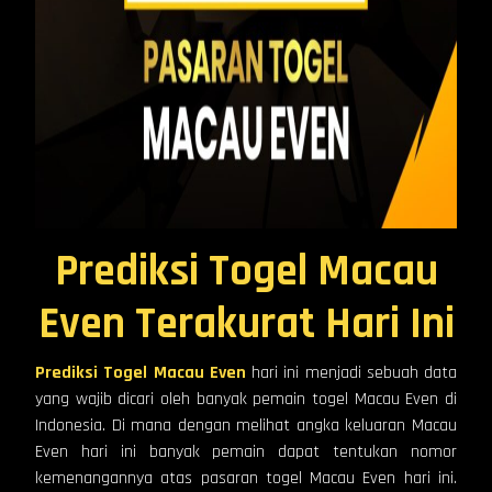
Prediksi Togel Macau
Even Terakurat Hari Ini
Prediksi Togel Macau Even
hari ini menjadi sebuah data
yang wajib dicari oleh banyak pemain togel Macau Even di
Indonesia. Di mana dengan melihat angka keluaran Macau
Even hari ini banyak pemain dapat tentukan nomor
kemenangannya atas pasaran togel Macau Even hari ini.