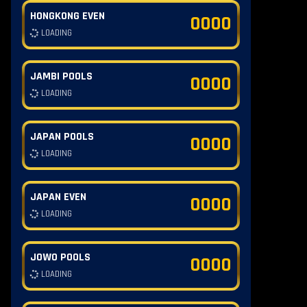
HONGKONG EVEN
0000
LOADING
JAMBI POOLS
0000
LOADING
JAPAN POOLS
0000
LOADING
JAPAN EVEN
0000
LOADING
JOWO POOLS
0000
LOADING