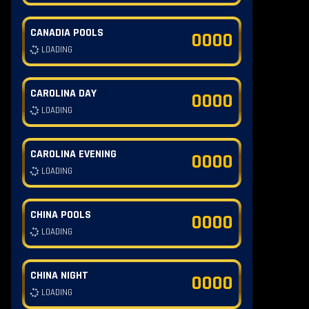
CANADIA POOLS
0000
LOADING
CAROLINA DAY
0000
LOADING
CAROLINA EVENING
0000
LOADING
CHINA POOLS
0000
LOADING
CHINA NIGHT
0000
LOADING