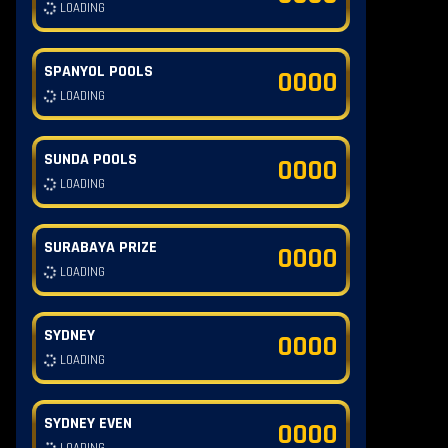
LOADING
SPANYOL POOLS
0000
LOADING
SUNDA POOLS
0000
LOADING
SURABAYA PRIZE
0000
LOADING
SYDNEY
0000
LOADING
SYDNEY EVEN
0000
LOADING