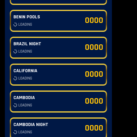
BENIN POOLS
0000
LOADING
BRAZIL NIGHT
0000
LOADING
CALIFORNIA
0000
LOADING
CAMBODIA
0000
LOADING
CAMBODIA NIGHT
0000
LOADING