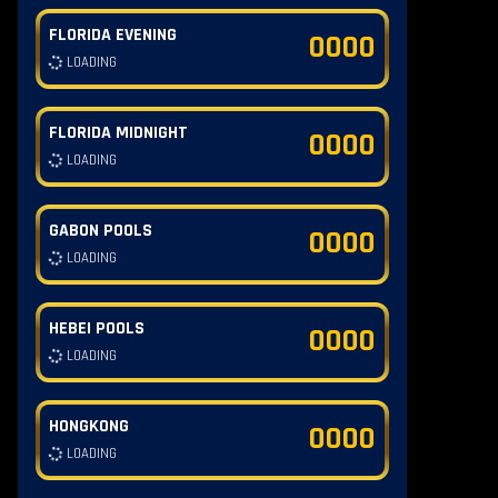
FLORIDA EVENING
0000
LOADING
FLORIDA MIDNIGHT
0000
LOADING
GABON POOLS
0000
LOADING
HEBEI POOLS
0000
LOADING
HONGKONG
0000
LOADING