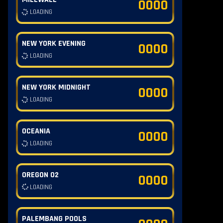
0000
LOADING
NEW YORK EVENING
0000
LOADING
NEW YORK MIDNIGHT
0000
LOADING
OCEANIA
0000
LOADING
REGON 02
OREGON 03
0000
LOADING
LOADING
PALEMBANG POOLS