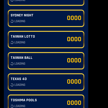
SYDNEY NIGHT
0000
LOADING
TAIWAN LOTTO
0000
LOADING
TAIWAN BALL
0000
LOADING
TEXAS 4D
0000
LOADING
TOSHIMA POOLS
0000
LOADING