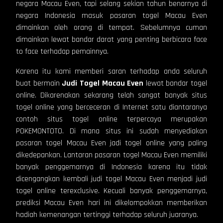
negara Macau Even, tapi selang sekian tahun benarnya di
negara Indonesia masuk pasaran togel Macau Even
dimainkan oleh orang di tempat. Sebelumnya cuman
dimainkan lewat bandar darat yang penting berbicara face
to face terhadap pemainnya.
Karena itu kami memberi saran terhadap anda seluruh
buat bermain
Judi Togel Macau Even
lewat bandar togel
online. Dikarenakan sekarang telah sangat banyak situs
togel online yang berceceran di Internet satu diantaranya
contoh situs togel online terpercaya merupakan
POKEMONTOTO. Di mana situs ini sudah menyediakan
pasaran togel Macau Even jadi togel online yang paling
dikedepankan. Lantaran pasaran togel Macau Even memiliki
banyak penggemarnya di Indonesia karena itu tidak
dicengangkan kembali judi togel Macau Even menjadi judi
togel online terexclusive. Kecuali banyak penggemarnya,
prediksi Macau Even hari ini dikelompokkan memberikan
hadiah kemenangan tertinggi terhadap seluruh juaranya.