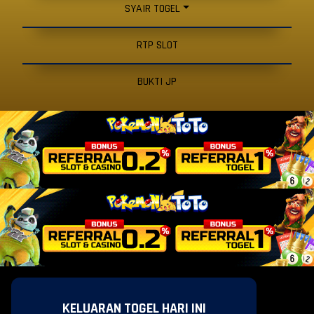
SYAIR TOGEL
RTP SLOT
BUKTI JP
KELUARAN TOGEL HARI INI