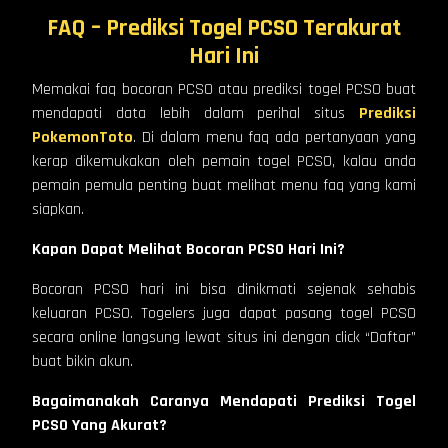
FAQ
–
Prediksi Togel PCSO
Terakurat
Hari Ini
Memakai faq bocoran PCSO atau prediksi togel PCSO buat
mendapati data lebih dalam perihal situs
Prediksi
PokemonToto
. Di dalam menu faq ada pertanyaan yang
kerap dikemukakan oleh pemain togel PCSO, kalau anda
pemain pemula penting buat melihat menu faq yang kami
siapkan.
Kapan Dapat Melihat Bocoran PCSO Hari Ini?
Bocoran PCSO hari ini bisa dinikmati sejenak sehabis
keluaran PCSO. Togelers juga dapat pasang togel PCSO
secara online langsung lewat situs ini dengan click “Daftar”
buat bikin akun.
Bagaimanakah Caranya Mendapati Prediksi Togel
PCSO Yang Akurat?