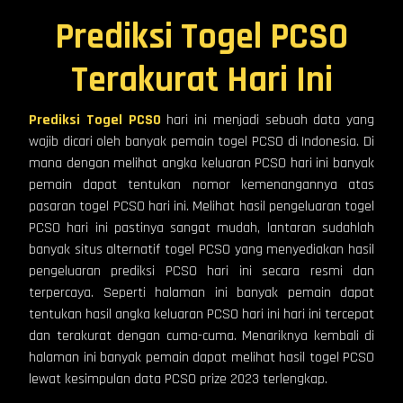
Prediksi Togel PCSO
Terakurat Hari Ini
Prediksi Togel PCSO
hari ini menjadi sebuah data yang
wajib dicari oleh banyak pemain togel PCSO di Indonesia. Di
mana dengan melihat angka keluaran PCSO hari ini banyak
pemain dapat tentukan nomor kemenangannya atas
pasaran togel PCSO hari ini. Melihat hasil pengeluaran togel
PCSO hari ini pastinya sangat mudah, lantaran sudahlah
banyak situs alternatif togel PCSO yang menyediakan hasil
pengeluaran prediksi PCSO hari ini secara resmi dan
terpercaya. Seperti halaman ini banyak pemain dapat
tentukan hasil angka keluaran PCSO hari ini hari ini tercepat
dan terakurat dengan cuma-cuma. Menariknya kembali di
halaman ini banyak pemain dapat melihat hasil togel PCSO
lewat kesimpulan data PCSO prize 2023 terlengkap.