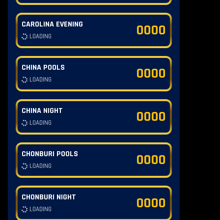
CAROLINA EVENING
0000
LOADING
CHINA POOLS
0000
LOADING
CHINA NIGHT
0000
LOADING
CHONBURI POOLS
0000
LOADING
CHONBURI NIGHT
0000
LOADING