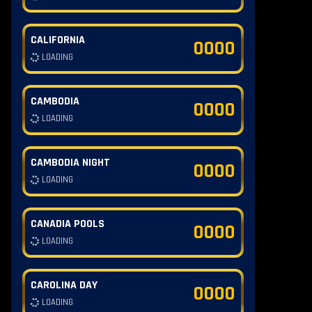
CALIFORNIA
0000
LOADING
CAMBODIA
0000
LOADING
CAMBODIA NIGHT
0000
LOADING
CANADIA POOLS
0000
LOADING
CAROLINA DAY
0000
LOADING