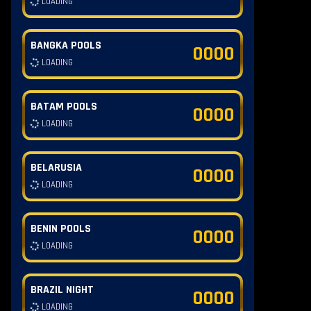
LOADING
BANGKA POOLS
0000
LOADING
BATAM POOLS
0000
LOADING
BELARUSIA
0000
LOADING
BENIN POOLS
0000
LOADING
BRAZIL NIGHT
0000
LOADING