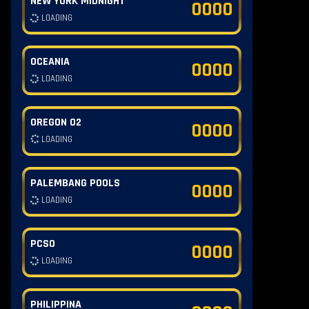
NEW YORK MIDNIGHT
0000
LOADING
OCEANIA
0000
LOADING
OREGON 02
OREGON 03
0000
LOADING
LOADING
PALEMBANG POOLS
0000
LOADING
PCSO
0000
LOADING
PHILIPPINA