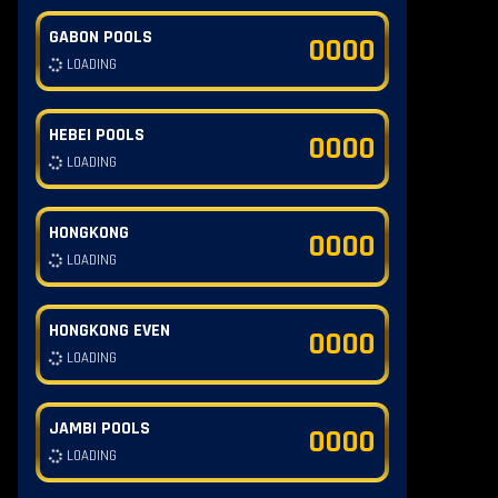
GABON POOLS
0000
LOADING
HEBEI POOLS
0000
LOADING
HONGKONG
0000
LOADING
HONGKONG EVEN
0000
LOADING
JAMBI POOLS
0000
LOADING