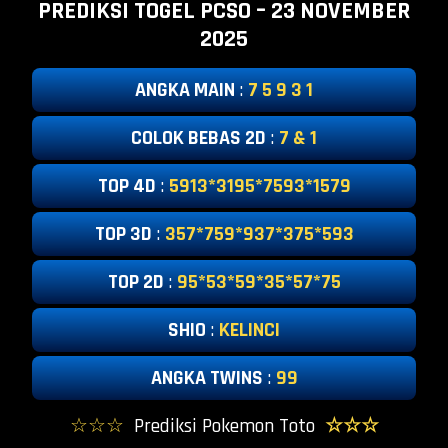
PREDIKSI TOGEL PCSO – 23 NOVEMBER
2025
ANGKA MAIN
:
7 5 9 3 1
COLOK BEBAS 2D
:
7 & 1
TOP 4D
:
5913*3195*7593*1579
TOP 3D
:
357*759*937*375*593
TOP 2D
:
95*53*59*35*57*75
SHIO
:
KELINCI
ANGKA TWINS
:
99
☆☆☆
Prediksi Pokemon Toto
☆☆☆