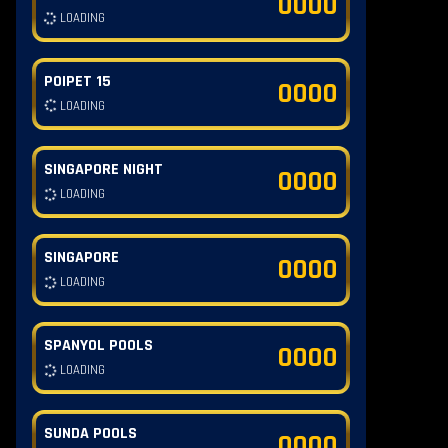
0000
LOADING
POIPET 15
POIPET 19
0000
LOADING
LOADING
SINGAPORE NIGHT
0000
LOADING
SINGAPORE
0000
LOADING
SPANYOL POOLS
0000
LOADING
SUNDA POOLS
0000