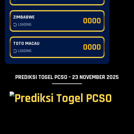
ZIMBABWE
0000
LOADING
TOTO MACAU
0000
LOADING
PREDIKSI TOGEL PCSO – 23 NOVEMBER 2025