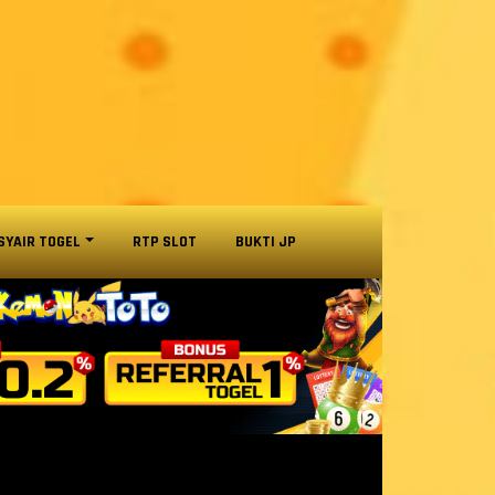
SYAIR TOGEL
RTP SLOT
BUKTI JP