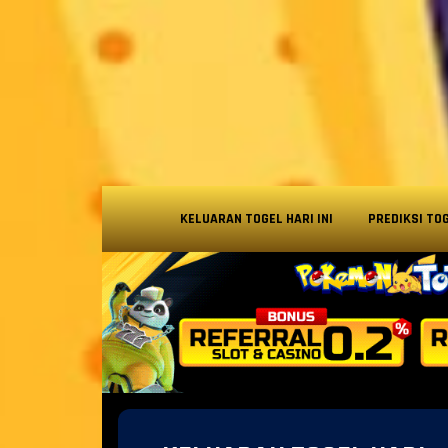
KELUARAN TOGEL HARI INI
PREDIKSI TO