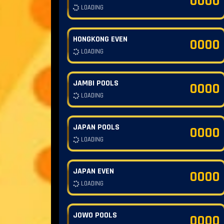
0000
LOADING
HONGKONG EVEN
0000
LOADING
JAMBI POOLS
0000
LOADING
JAPAN POOLS
0000
LOADING
JAPAN EVEN
0000
LOADING
JOWO POOLS
0000