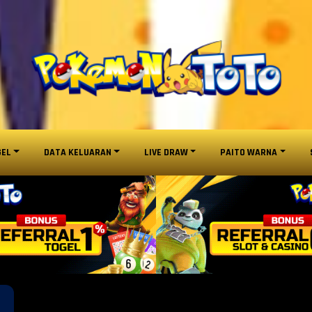
GEL
DATA KELUARAN
LIVE DRAW
PAITO WARNA