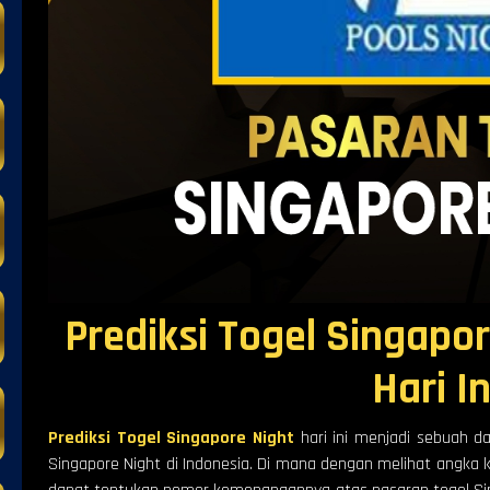
Prediksi Togel Singapo
Hari In
Prediksi Togel Singapore Night
hari ini menjadi sebuah da
Singapore Night di Indonesia. Di mana dengan melihat angka k