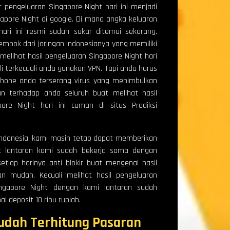
pengeluaran Singapore Night hari ini menjadi
gapore Night di google. Di mana angka keluaran
ari ini resmi sudah sukar ditemui sekarang.
mbok dari jaringan Indonesianya yang memiliki
lihat hasil pengeluaran Singapore Night hari
li terkecuali anda gunakan VPN. Tapi anda harus
phone anda terserang virus yang menimbulkan
n terhadap anda seluruh buat melihat hasil
re Night hari ini cuman di situs Prediksi
Indonesia, kami masih tetap dapat memberikan
t lantaran kami sudah bekerja sama dengan
tiap harinya anti blokir buat mengenal hasil
an mudah. Kecuali melihat hasil pengeluaran
ingapore Night dengan kami lantaran sudah
 deposit 10 ribu rupiah.
Sudah Terhitung Pasaran