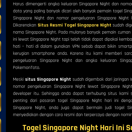
Harus dimengerti angka keluaran Singapore Night dan nomor 
data yang paling banyak dicari oleh banyak pemain togel Sin
Singapore Night dan nomor pengeluaran Singapore Night h
Dikarenakan
Situs Resmi Togel Singapore Night
sudah dige
nama Singapore Night. Pada mulanya banyak pemain cuman me
ini lewat Singapore Night tapi telah tidak dapat dipakai kemba
hati – hati di dalam gunakan VPN sebab dapat bikin smart
kerugian smartphone anda. Karena itu kami memberi sara
pengeluaran Singapore Night dan angka keluaran Singapo
PokemonToto.
Meski
situs Singapore Night
sudah digembok dari jaringan 
nomor pengeluaran Singapore Night lewat Singapore Nigh
developer itu. Sehingga anda dapat terhubung situs kami se
penting dari pasaran togel Singapore Night hari ini deng
Singapore Night, anda juga dapat bermain judi togel S
menyediakan dengan cara resmi dan terpercaya dengan nominal
Togel Singapore Night Hari Ini 