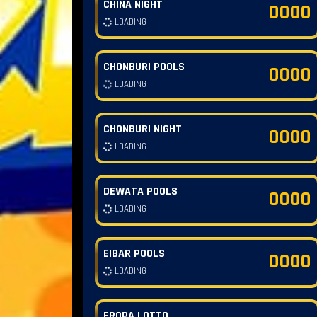
CHINA NIGHT
0000
LOADING
CHONBURI POOLS
0000
LOADING
CHONBURI NIGHT
0000
LOADING
DEWATA POOLS
0000
LOADING
EIBAR POOLS
0000
LOADING
EROPA LOTTO