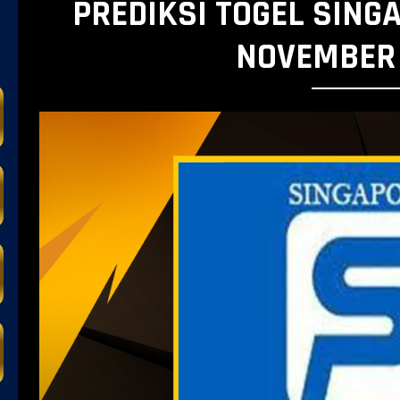
PREDIKSI TOGEL SINGA
NOVEMBER