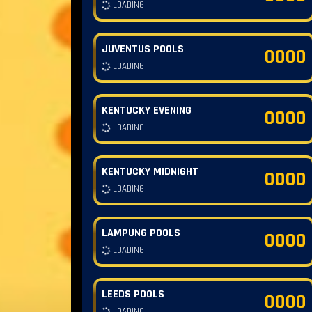
LOADING
JUVENTUS POOLS
0000
LOADING
KENTUCKY EVENING
0000
LOADING
KENTUCKY MIDNIGHT
0000
LOADING
LAMPUNG POOLS
0000
LOADING
LEEDS POOLS
0000
LOADING