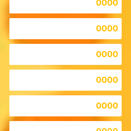
0000
LOADING
LESOTHO POOLS
0000
LOADING
LOKOMOTIF
0000
LOADING
MACAU NIGHT
0000
LOADING
MACAU EVEN
0000
LOADING
MAGNUM 4D