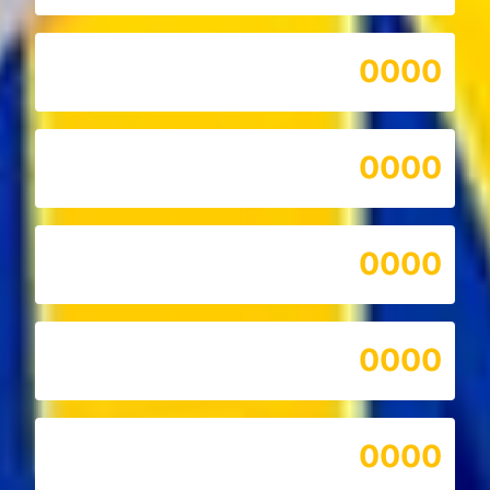
SYDNEY EVEN
0000
LOADING
SYDNEY NIGHT
0000
LOADING
TAIWAN LOTTO
0000
LOADING
TAIWAN BALL
0000
LOADING
TEXAS 4D
0000
LOADING