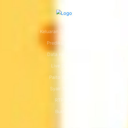
Keluaran Togel Hari Ini
Prediksi Togel
Data Keluaran
Live Draw
Paito Warna
Syair Togel
RTP Slot
Bukti JP