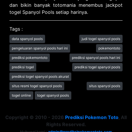
dan bikin banyak totomania menembus jackpot
togel Spanyol Pools setiap harinya.
Tags :
data spanyol pools
judi togel spanyol pools
pengeluaran spanyol pools hari ini
pokemontoto
prediksi pokemontoto
prediksi spanyol pools hari ini
prediksi togel
prediksi togel spanyol pools
prediksi togel spanyol pools akurat
situs resmi togel spanyol pools
situs spanyol pools
togel online
togel spanyol pools
Copyright © 2010 - 2026
Prediksi Pokemon Toto
, All
Rights Reserved.
Hubungi kami :
admin@prediksipokemontoto.com