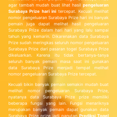
agar tambah mudah buat lihat hasil
pengeluaran
Surabaya Prize hari ini
tercepat. Kecuali melihat
nomor pengeluaran Surabaya Prize hari ini banyak
pemain juga dapat melihat hasil pengeluaran
Surabaya Prize dalam hari hari yang lalu sampai
tahun yang kemarin. Dikarenakan data Surabaya
Prize sudah meringkas seluruh nomor pengeluaran
Surabaya Prize dari pasaran togel Surabaya Prize
dikeluarkan. Karena itu tidak bertanya-tanya
seluruh banyak pemain masa saat ini gunakan
data Surabaya Prize menjadi tempat melihat
nomor pengeluaran Surabaya Prize tercepat.
Kecuali bikin banyak pemain semakin mudah buat
melihat nomor pengeluaran Surabaya Prize,
nyatanya data Surabaya Prize prize memiliki
beberapa fungsi yang lain. Fungsi menariknya
merupakan banyak pemain dapat gunakan data
Surabaya Prize prize jadi panutan
Prediksi Togel