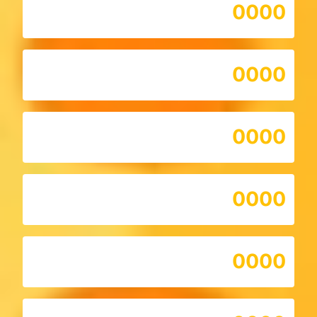
JOWO POOLS
0000
LOADING
JUVENTUS POOLS
0000
LOADING
KENTUCKY EVENING
0000
LOADING
KENTUCKY MIDNIGHT
0000
LOADING
LAMPUNG POOLS
0000
LOADING
LEEDS POOLS