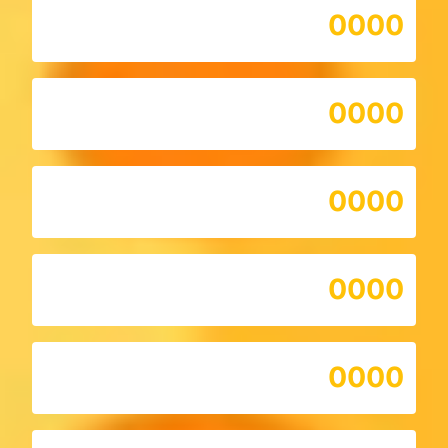
HONGKONG
0000
LOADING
HONGKONG EVEN
0000
LOADING
JAMBI POOLS
0000
LOADING
JAPAN POOLS
0000
LOADING
JAPAN EVEN
0000
LOADING