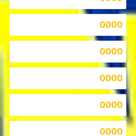
LOADING
PALEMBANG POOLS
0000
LOADING
PCSO
0000
LOADING
PHILIPPINA
0000
LOADING
POIPET 19
0000
LOADING
SINGAPORE NIGHT
0000
LOADING