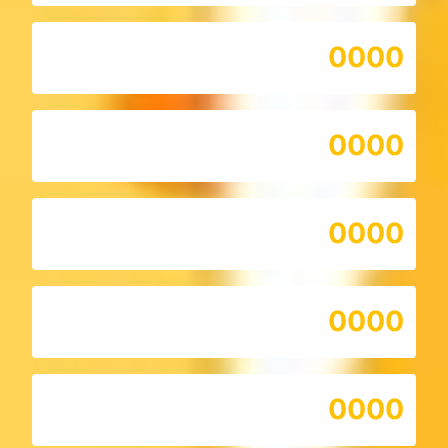
BELARUSIA
0000
LOADING
BENIN POOLS
0000
LOADING
BRAZIL NIGHT
0000
LOADING
CALIFORNIA
0000
LOADING
CAMBODIA
0000
LOADING