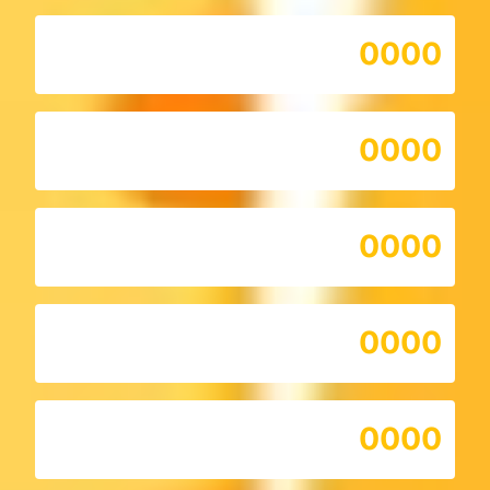
CAMBODIA NIGHT
0000
LOADING
CANADIA POOLS
0000
LOADING
CAROLINA DAY
0000
LOADING
CAROLINA EVENING
0000
LOADING
CHINA POOLS
0000
LOADING