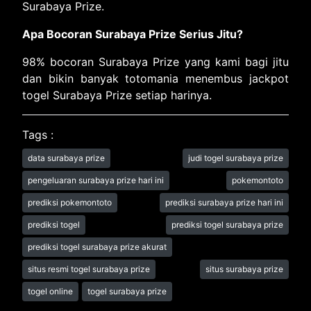
Surabaya Prize.
Apa Bocoran Surabaya Prize Serius Jitu?
98% bocoran Surabaya Prize yang kami bagi jitu
dan bikin banyak totomania menembus jackpot
togel Surabaya Prize setiap harinya.
Tags :
data surabaya prize
judi togel surabaya prize
pengeluaran surabaya prize hari ini
pokemontoto
prediksi pokemontoto
prediksi surabaya prize hari ini
prediksi togel
prediksi togel surabaya prize
prediksi togel surabaya prize akurat
situs resmi togel surabaya prize
situs surabaya prize
togel online
togel surabaya prize