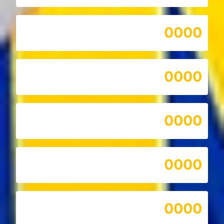
SYDNEY EVEN
0000
LOADING
SYDNEY NIGHT
0000
LOADING
TAIWAN LOTTO
0000
LOADING
TAIWAN BALL
0000
LOADING
TEXAS 4D
0000
LOADING