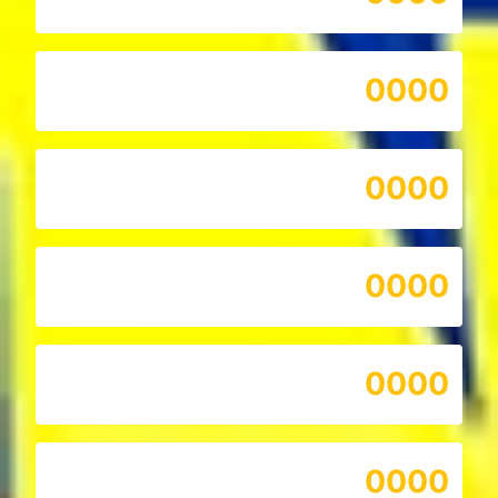
LOADING
PALEMBANG POOLS
0000
LOADING
PCSO
0000
LOADING
PHILIPPINA
0000
LOADING
POIPET 19
0000
LOADING
SINGAPORE NIGHT
0000
LOADING