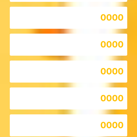
BELARUSIA
0000
LOADING
BENIN POOLS
0000
LOADING
BRAZIL NIGHT
0000
LOADING
CALIFORNIA
0000
LOADING
CAMBODIA
0000
LOADING