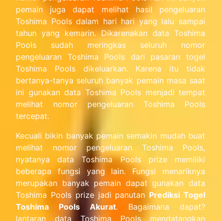
pemain juga dapat melihat hasil pengeluaran
Toshima Pools dalam hari hari yang lalu sampai
tahun yang kemarin. Dikarenakan data Toshima
Pools sudah meringkas seluruh nomor
pengeluaran Toshima Pools dari pasaran togel
Toshima Pools dikeluarkan. Karena itu tidak
bertanya-tanya seluruh banyak pemain masa saat
ini gunakan data Toshima Pools menjadi tempat
melihat nomor pengeluaran Toshima Pools
tercepat.
Kecuali bikin banyak pemain semakin mudah buat
melihat nomor pengeluaran Toshima Pools,
nyatanya data Toshima Pools prize memiliki
beberapa fungsi yang lain. Fungsi menariknya
merupakan banyak pemain dapat gunakan data
Toshima Pools prize jadi panutan
Prediksi Togel
Toshima Pools Akurat
. Bagaimana dapat?
lantaran data Toshima Pools mendatangkan