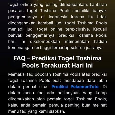
togel online yang paling dikedepankan. Lantaran
pasaran togel Toshima Pools memiliki banyak
penggemarnya di Indonesia karena itu tidak
dicengangkan kembali judi togel Toshima Pools
menjadi judi togel online terexclusive. Kecuali
banyak penggemarnya, prediksi Toshima Pools
hari ini dikelompokkan memberikan hadiah
kemenangan tertinggi terhadap seluruh juaranya.
FAQ
–
Prediksi Togel Toshima
Pools
Terakurat Hari Ini
Memakai faq bocoran Toshima Pools atau prediksi
togel Toshima Pools buat mendapati data lebih
dalam perihal situs
Prediksi PokemonToto
. Di
dalam menu faq ada pertanyaan yang kerap
dikemukakan oleh pemain togel Toshima Pools,
kalau anda pemain pemula penting buat melihat
menu faq yang kami siapkan.