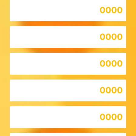
EROPA LOTTO
0000
LOADING
FLORIDA EVENING
0000
LOADING
FLORIDA MIDNIGHT
0000
LOADING
GABON POOLS
0000
LOADING
HEBEI POOLS
0000
LOADING