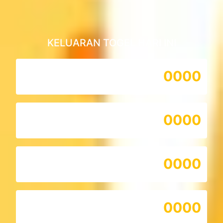
KELUARAN TOGEL HARI INI
ASCOLI POOLS
0000
LOADING
BALI POOLS
0000
LOADING
BANGKA POOLS
0000
LOADING
BATAM POOLS
0000
LOADING