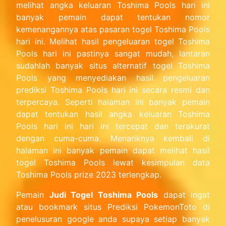
melihat angka keluaran Toshima Pools hari ini
banyak pemain dapat tentukan nomor
kemenangannya atas pasaran togel Toshima Pools
hari ini. Melihat hasil pengeluaran togel Toshima
Pools hari ini pastinya sangat mudah, lantaran
sudahlah banyak situs alternatif togel Toshima
Pools yang menyediakan hasil pengeluaran
prediksi Toshima Pools hari ini secara resmi dan
terpercaya. Seperti halaman ini banyak pemain
dapat tentukan hasil angka keluaran Toshima
Pools hari ini hari ini tercepat dan terakurat
dengan cuma-cuma. Menariknya kembali di
halaman ini banyak pemain dapat melihat hasil
togel Toshima Pools lewat kesimpulan data
Toshima Pools prize 2023 terlengkap.
Pemain
Judi
Togel Toshima Pools
dapat ingat
atau bookmark situs Prediksi PokemonToto di
penelusuran google anda supaya setiap banyak