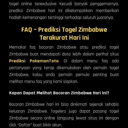
togel online terexclusive. Kecuali banyak penggemarnya,
prediksi Zimbabwe hari ini dikelompokkan memberikan
hadiah kemenangan tertinggi terhadap seluruh juaranya.
FAQ
–
Prediksi Togel Zimbabwe
Terakurat Hari Ini
Memakai faq bocoran Zimbabwe atau prediksi togel
Zimbabwe buat mendapati data lebih dalam perihal situs
Prediksi PokemonToto
. Di dalam menu faq ada
pertanyaan yang kerap dikemukakan oleh pemain togel
Zimbabwe, kalau anda pemain pemula penting buat
melihat menu faq yang kami siapkan.
Kapan Dapat Melihat Bocoran Zimbabwe Hari Ini?
Bocoran Zimbabwe hari ini bisa dinikmati sejenak sehabis
keluaran Zimbabwe. Togelers juga dapat pasang togel
Zimbabwe secara online langsung lewat situs ini dengan
click “Daftar” buat bikin akun.