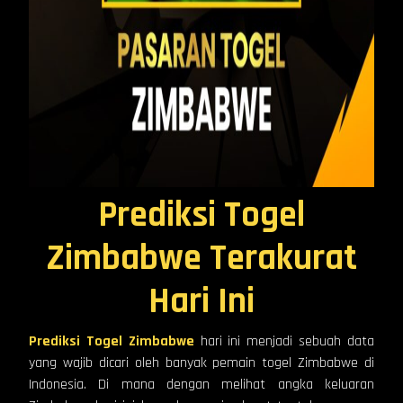
Prediksi Togel
Zimbabwe Terakurat
Hari Ini
Prediksi Togel Zimbabwe
hari ini menjadi sebuah data
yang wajib dicari oleh banyak pemain togel Zimbabwe di
Indonesia. Di mana dengan melihat angka keluaran