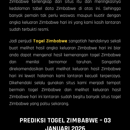
Zimbabwe terlengkap dari situs itu dan meringkasnya
kedalaman tabel data Zimbabwe di atas ini. Sehingga
banyak pemain tak perlu waswas maupun kuatir dengan
angka keluaran Zimbabwe hari ini yang kami kasih lantaran
sudah terbukti resmi.
Jadi penjudi
Togel Zimbabwe
sangatlah hendaknya sekali
buat melihat hasil angka keluaran Zimbabwe hari ini biar
anda dapat mengenal hasil kemenangan togel Zimbabwe
dan menilai bernomor taruhan. Sangatlah
direkomendasikan buat melihat keluaran hasil Zimbabwe
hari ini lewat halaman kami lantaran kecuali terpercaya.
Dikehendaki selalu gunakan situs kami menjadi tempat
bermain togel Zimbabwe dan melihat keluaran hasil
Zimbabwe hari ini lantaran sudah begitu banyak situs togel
Zimbabwe yang palsu sekarang.
PREDIKSI TOGEL ZIMBABWE – 03
JANUARI 2026