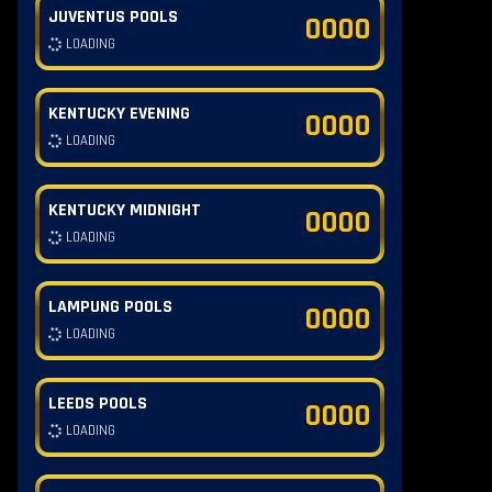
JUVENTUS POOLS
0000
LOADING
KENTUCKY EVENING
0000
LOADING
KENTUCKY MIDNIGHT
0000
LOADING
LAMPUNG POOLS
0000
LOADING
LEEDS POOLS
0000
LOADING