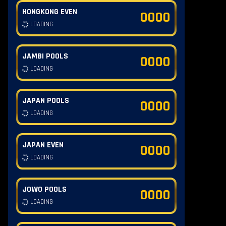
HONGKONG EVEN
0000
LOADING
JAMBI POOLS
0000
LOADING
JAPAN POOLS
0000
LOADING
JAPAN EVEN
0000
LOADING
JOWO POOLS
0000
LOADING