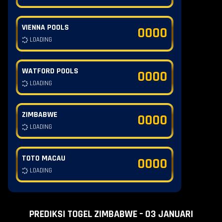
VIENNA POOLS
0000
LOADING
WATFORD POOLS
0000
LOADING
ZIMBABWE
0000
LOADING
TOTO MACAU
0000
LOADING
PREDIKSI TOGEL ZIMBABWE – 03 JANUARI