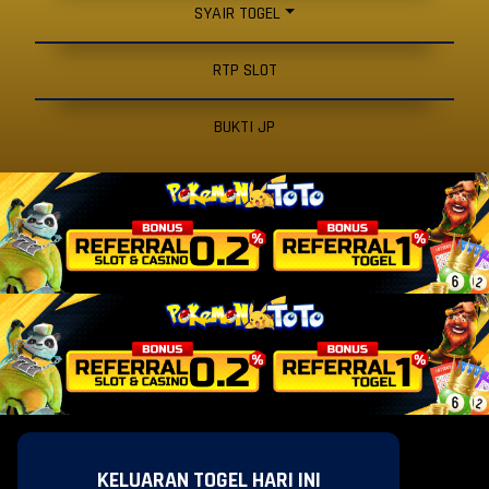
SYAIR TOGEL
RTP SLOT
BUKTI JP
KELUARAN TOGEL HARI INI