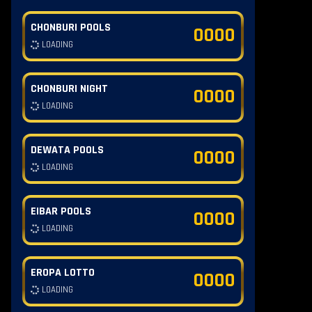
CHONBURI POOLS
0000
LOADING
CHONBURI NIGHT
0000
LOADING
DEWATA POOLS
0000
LOADING
EIBAR POOLS
0000
LOADING
EROPA LOTTO
0000
LOADING