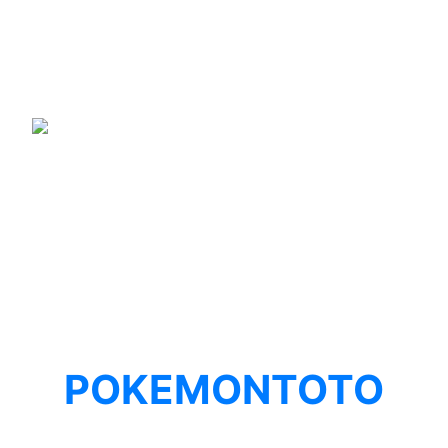
SYAIR TOGEL SINGAPORE – 21
NOVEMBER 2025
Syair Togel
Singapore Hari Ini
Terupdate –
POKEMONTOTO
Kalaupun Anda pengen bermain togel singapore,