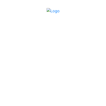
Keluaran Togel Hari Ini
Prediksi Togel
Data Keluaran
Live Draw
Paito Warna
Syair Togel
RTP Slot
Bukti JP