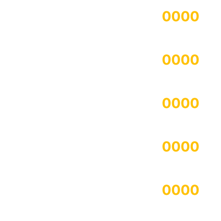
EROPA LOTTO
0000
LOADING
FLORIDA EVENING
0000
LOADING
FLORIDA MIDNIGHT
0000
LOADING
GABON POOLS
0000
LOADING
HEBEI POOLS
0000
LOADING